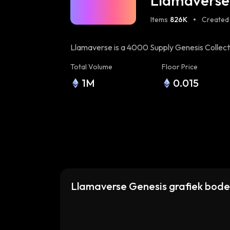
Llamaverse
Items
826K
Created
Llamaverse is a 4000 Supply Genesis Collecti
Staking) 93% Staked (Staking Launch 03/19) [
Total Volume
Floor Price
Website HERE](https://llamaverse.io) Made 
1M
0.015
Token + Utility + Tools + Connections + Meta
(https://www.twitter.com/llamaverse_) [Disc
Llamaverse Genesis grafiek bode