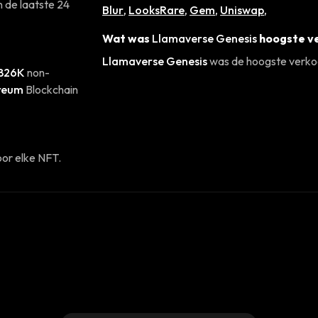
n de laatste 24
Blur
,
LooksRare
,
Gem
,
Uniswap
,
Wat was
Llamaverse Genesis
hoogste ve
Llamaverse Genesis
was de hoogste verkoo
826K
non-
reum
Blockchain
or elke NFT.