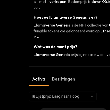
is
-
met
- verkopen
. Bodemprijs is
down 0%
i
uur.
Hoeveel
Llamaverse Genesis
is er?
Llamaverse Genesis
is de NFT collectie van
fungible tokens die gelanceerd werd op
Ethe
in
-
.
Wat was de munt prijs?
Llamaverse Genesis
prijs bij release was
-
vo
Activa
Bezittingen
Lijstprijs: Laag naar Hoog