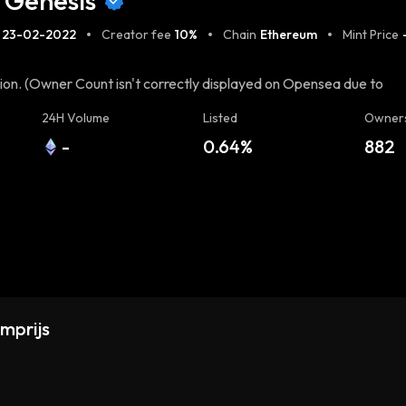
 Genesis
23-02-2022
Creator fee
10%
Chain
Ethereum
Mint Price
on. (Owner Count isn't correctly displayed on Opensea due to
Whitepaper & Docs HERE](https://docs.llamaverse.io/) [Official
24H Volume
Listed
Owner
up of 3500 Static Llamas and 500 Animated 1:1 Llamas. $SPIT
-
0.64%
882
verse Expansion + Breeding + Gamification + Alpha [Twitter]
ord ](https://www.discord.gg/llamaverse)
mprijs