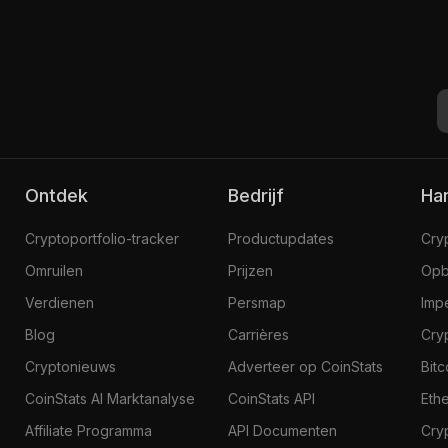
Llamaverse #2376
0.199
$380,88
Ontdek
Bedrijf
H
Cryptoportfolio-tracker
Productupdates
Cry
Omruilen
Prijzen
Opb
Verdienen
Persmap
Imp
Blog
Carrières
Cry
Cryptonieuws
Adverteer op CoinStats
Bit
CoinStats AI Marktanalyse
CoinStats API
Eth
Affiliate Programma
API Documenten
Cry