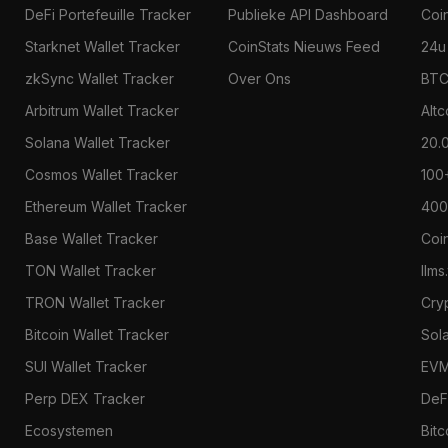
DeFi Portefeuille Tracker
Publieke API Dashboard
Coi
Starknet Wallet Tracker
CoinStats Nieuws Feed
24u
zkSync Wallet Tracker
Over Ons
BTC
Arbitrum Wallet Tracker
Alt
Solana Wallet Tracker
20.
Cosmos Wallet Tracker
100
Ethereum Wallet Tracker
400
Base Wallet Tracker
Coi
TON Wallet Tracker
llms
TRON Wallet Tracker
Cry
Bitcoin Wallet Tracker
Sol
SUI Wallet Tracker
EVM
Perp DEX Tracker
DeF
Ecosystemen
Bitc