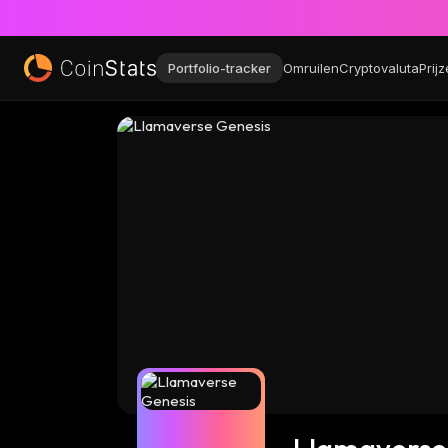
Portfolio-tracker
Omruilen
Cryptovaluta
Prij