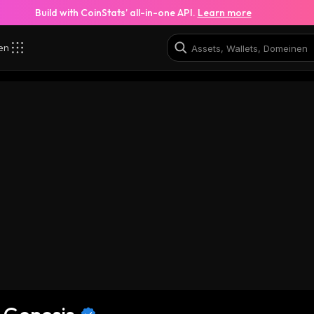
Build with CoinStats’ all-in-one API.
Learn more
zen