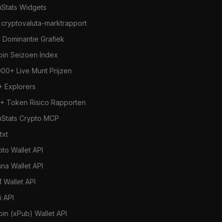
nStats Widgets
 cryptovaluta-marktrapport
 Dominantie Grafiek
coin Seizoen Index
000+ Live Munt Prijzen
+ Explorers
+ Token Risico Rapporten
nStats Crypto MCP
.txt
pto Wallet API
ana Wallet API
 Wallet API
i API
oin (xPub) Wallet API