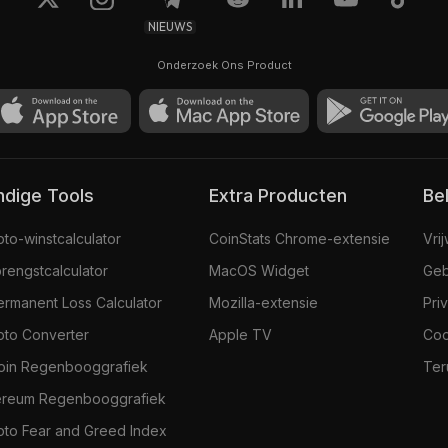
NIEUWS
Llamaverse #2621
Onderzoek Ons Product
0.199
$380,88
andige Tools
Extra Producten
Be
pto-winstcalculator
CoinStats Chrome-extensie
Vri
rengstcalculator
MacOS Widget
Geb
ermanent Loss Calculator
Mozilla-extensie
Pri
pto Converter
Apple TV
Coo
coin Regenbooggrafiek
Ter
ereum Regenbooggrafiek
pto Fear and Greed Index