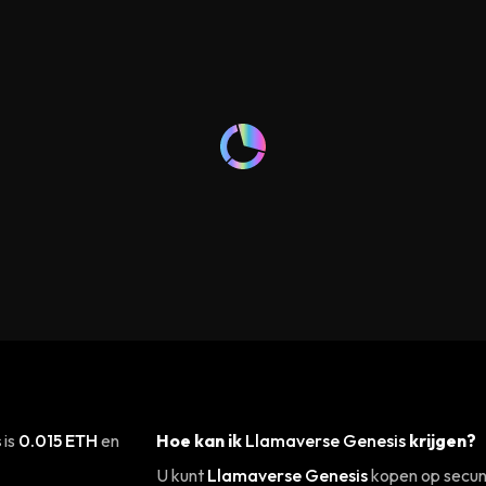
s
is
0.015 ETH
en
Hoe kan ik
Llamaverse Genesis
krijgen?
U kunt
Llamaverse Genesis
kopen op secun