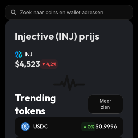
Injective (INJ) prijs
INJ
$4,523
4,2
%
Trending
Meer
tokens
zien
USDC
$0,9996
0
%