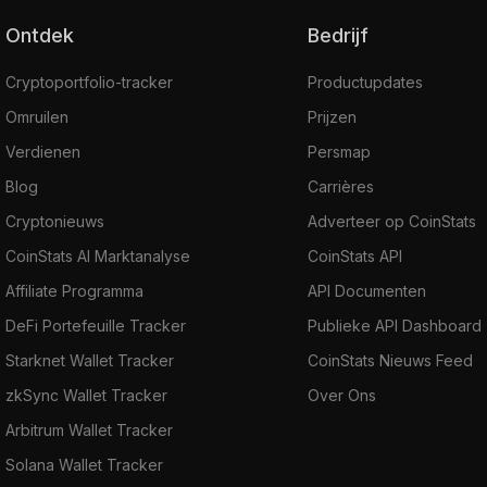
Ontdek
Bedrijf
Cryptoportfolio-tracker
Productupdates
Omruilen
Prijzen
Verdienen
Persmap
Blog
Carrières
Cryptonieuws
Adverteer op CoinStats
CoinStats AI Marktanalyse
CoinStats API
Affiliate Programma
API Documenten
DeFi Portefeuille Tracker
Publieke API Dashboard
Starknet Wallet Tracker
CoinStats Nieuws Feed
zkSync Wallet Tracker
Over Ons
Arbitrum Wallet Tracker
Solana Wallet Tracker