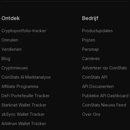
Ontdek
Bedrijf
Cryptoportfolio-tracker
Productupdates
Omruilen
Prijzen
Verdienen
Persmap
Blog
Carrières
Cryptonieuws
Adverteer op CoinStats
CoinStats AI Marktanalyse
CoinStats API
Affiliate Programma
API Documenten
DeFi Portefeuille Tracker
Publieke API Dashboard
Starknet Wallet Tracker
CoinStats Nieuws Feed
zkSync Wallet Tracker
Over Ons
Arbitrum Wallet Tracker