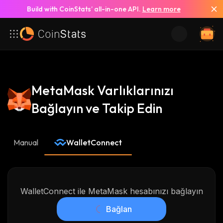
Build with CoinStats’ all-in-one API.
Learn more
MetaMask Varlıklarınızı
Bağlayın ve Takip Edin
Manual
WalletConnect
WalletConnect ile MetaMask hesabınızı bağlayın
Bağlan