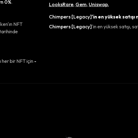
n 0%
.
LooksRare
,
Gem
,
Uniswap
,
Chimpers [Legacy]
'in en yüksek satışı
oken'ın NFT
Chimpers [Legacy]
'in en yüksek satışı, sat
tarihinde
ı her bir NFT için
-