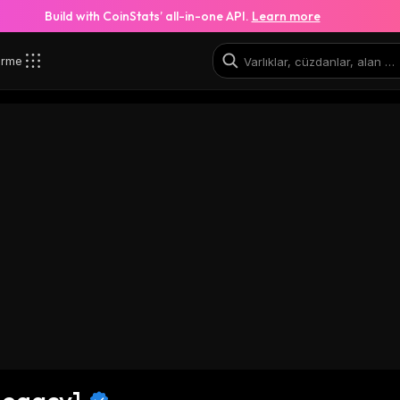
Build with CoinStats’ all-in-one API.
Learn more
irme