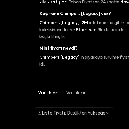
-
ile
- satışlar
. Taban Fiyat son 24 saatte
dow
Kaç tane
Chimpers [Legacy]
var?
Chimpers [Legacy]
,
2M
adet non-fungible t
koleksiyonudur ve
Ethereum
Blockchain'de
-
başlatılmıştır.
Mint fiyatı neydi?
Chimpers [Legacy]
'in piyasaya sürülme fiyat
idi.
Varlıklar
Varlıklar
Liste Fiyatı: Düşükten Yükseğe