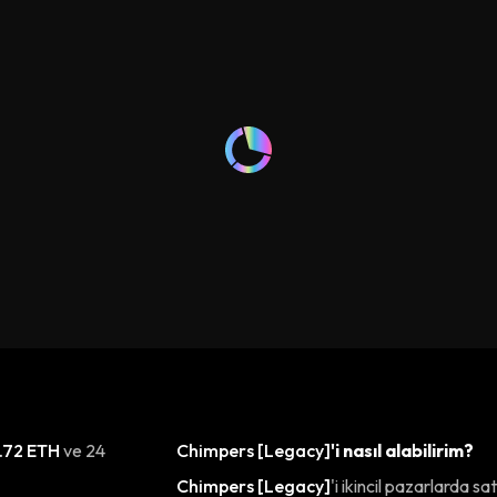
.72 ETH
ve 24
Chimpers [Legacy]
'i nasıl alabilirim?
Chimpers [Legacy]
'i ikincil pazarlarda sat