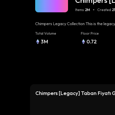
Chimpers [
Items
2M
Created
2
Chimpers Legacy Collection This is the lega
contract. Please migrate your NFT to continu
Total Volume
Floor Price
3M
0.72
Chimpers [Legacy] Taban Fiyatı G