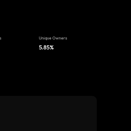
s
Unique Owners
5.85%