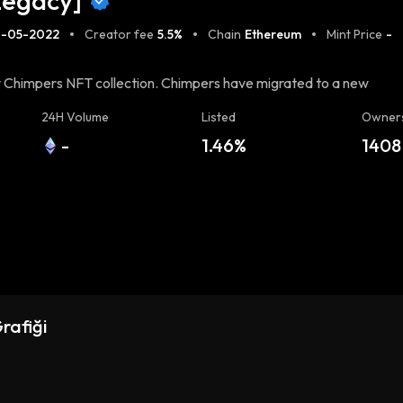
Legacy]
1-05-2022
Creator fee
5.5%
Chain
Ethereum
Mint Price
-
cy Chimpers NFT collection. Chimpers have migrated to a new
e the adventure: https://migrate.chimpers.com
24H Volume
Listed
Owner
-
1.46%
1408
rafiği