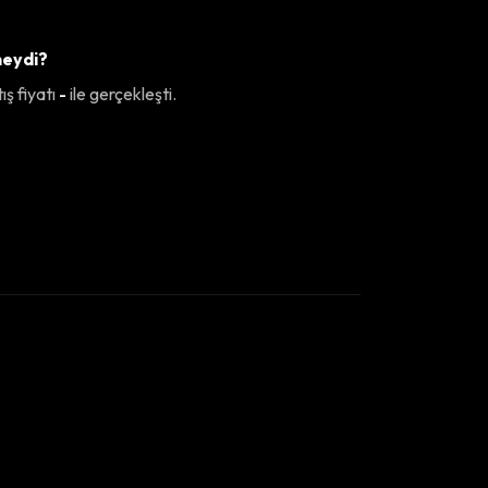
 neydi?
ış fiyatı
-
ile gerçekleşti.