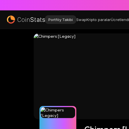
Portföy Takibi
Swap
Kripto paralar
Ücretlend