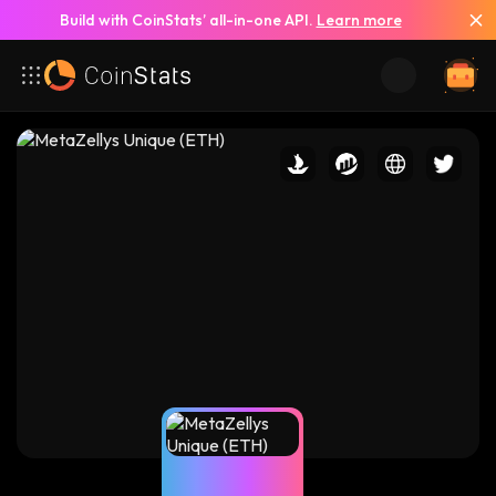
Build with CoinStats’ all-in-one API.
Learn more