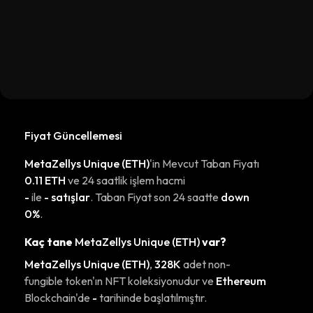
Fiyat Güncellemesi
MetaZellys Unique (ETH)
'in Mevcut Taban Fiyatı
0.11 ETH
ve 24 saatlik işlem hacmi
-
ile
- satışlar
. Taban Fiyat son 24 saatte
down
0%
.
Kaç tane
MetaZellys Unique (ETH)
var?
MetaZellys Unique (ETH)
,
328K
adet non-
fungible token'ın NFT koleksiyonudur ve
Ethereum
Blockchain'de
-
tarihinde başlatılmıştır.