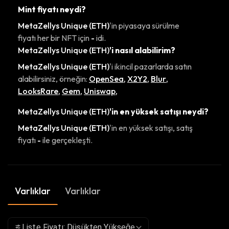
Mint fiyatı neydi?
MetaZellys Unique (ETH)
'in piyasaya sürülme
fiyatı her bir NFT için
-
idi.
MetaZellys Unique (ETH)
'i nasıl alabilirim?
MetaZellys Unique (ETH)
'i ikincil pazarlarda satın
alabilirsiniz, örneğin:
OpenSea
,
X2Y2
,
Blur
,
LooksRare
,
Gem
,
Uniswap
,
MetaZellys Unique (ETH)
'in en yüksek satışı neydi?
MetaZellys Unique (ETH)
'in en yüksek satışı, satış
fiyatı
-
ile gerçekleşti.
Varlıklar
Varlıklar
Liste Fiyatı: Düşükten Yükseğe