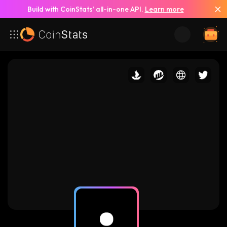
Build with CoinStats’ all-in-one API.
Learn more