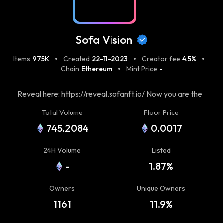
Sofa Vision
Items
975K
Created
22-11-2023
Creator fee
4.5%
Chain
Ethereum
Mint Price
-
Reveal here: https://reveal.sofanft.io/ Now you are the
real Sofa Maker.
Total Volume
Floor Price
745.2084
0.0017
24H Volume
Listed
-
1.87%
Owners
Unique Owners
1161
11.9%