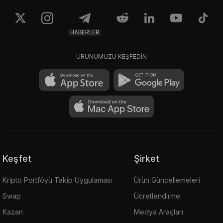
0.08175
0.08289
$157,11
$159,3
HABERLER
ÜRÜNÜMÜZÜ KEŞFEDİN
Keşfet
Şirket
Kripto Portföyü Takip Uygulaması
Ürün Güncellemeleri
Swap
Ücretlendirme
Kazan
Medya Araçları