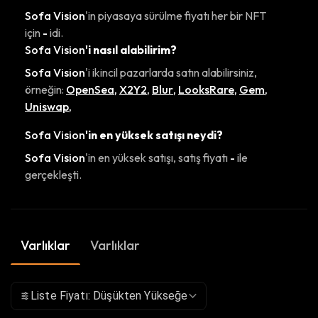
Sofa Vision
'in piyasaya sürülme fiyatı her bir NFT
için
-
idi.
Sofa Vision
'i nasıl alabilirim?
Sofa Vision
'i ikincil pazarlarda satın alabilirsiniz,
örneğin:
OpenSea
,
X2Y2
,
Blur
,
LooksRare
,
Gem
,
Uniswap
,
Sofa Vision
'in en yüksek satışı neydi?
Sofa Vision
'in en yüksek satışı, satış fiyatı
-
ile
gerçekleşti.
Varlıklar
Varlıklar
Liste Fiyatı: Düşükten Yükseğe