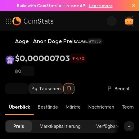
Build with CoinStats’ all-in-one API.
Learn more
Aoge | Anon Doge Preis
AOGE
#11835
$0,00000703
4,7
%
฿0
Tauschen
Bericht
Überblick
Bestände
Märkte
Nachrichten
Team-U
Preis
Marktkapitalisierung
Verfügbare Menge