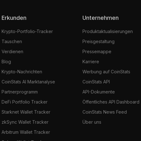
Erkunden
Unternehmen
Krypto-Portfolio-Tracker
Produktaktualisierungen
Tauschen
Preisgestaltung
Verdienen
Pressemappe
Blog
Karriere
Krypto-Nachrichten
Werbung auf CoinStats
CoinStats AI Marktanalyse
CoinStats API
Partnerprogramm
API-Dokumente
DeFi Portfolio Tracker
Öffentliches API Dashboard
Starknet Wallet Tracker
CoinStats News Feed
zkSync Wallet Tracker
Über uns
Arbitrum Wallet Tracker