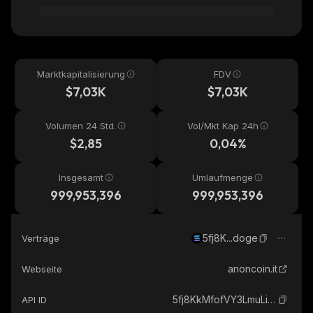
Marktkapitalisierung
FDV
$7,03K
$7,03K
Volumen 24 Std.
Vol/Mkt Kap 24h
$2,85
0,04%
Insgesamt
Umlaufmenge
999,953,396
999,953,396
5fj8K...doge
Verträge
anoncoin.it
Webseite
5fj8KkMfofVY3LmuLiYdxS7VprhKoLCwek57UzYYdoge_solana
API ID