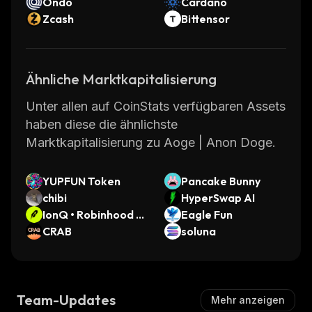
Ondo
Cardano
Zcash
Bittensor
Ähnliche Marktkapitalisierung
Unter allen auf CoinStats verfügbaren Assets
haben diese die ähnlichste
Marktkapitalisierung zu Aoge | Anon Doge.
YUPFUN Token
Pancake Bunny
chibi
HyperSwap AI
IonQ • Robinhood T
Eagle Fun
oken
CRAB
soluna
Team-Updates
Mehr anzeigen