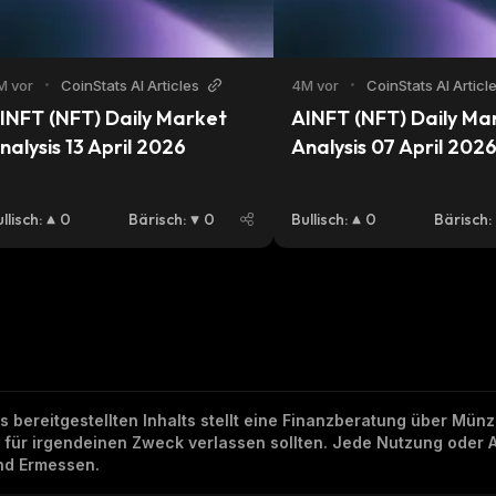
M vor
•
CoinStats AI Articles
4M vor
•
CoinStats AI Articl
INFT (NFT) Daily Market 
AINFT (NFT) Daily Mar
nalysis 13 April 2026
Analysis 07 April 202
llisch
:
0
Bärisch
:
0
Bullisch
:
0
Bärisch
:
ns bereitgestellten Inhalts stellt eine Finanzberatung über Mü
h für irgendeinen Zweck verlassen sollten. Jede Nutzung oder 
und Ermessen.