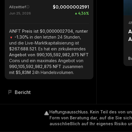
$0,0000002591
Allzeittief
4,36
%
Jun 25, 2026
4
A
AINFT
Preis ist $0,0000002704, runter
-1.30%
in den letzten 24 Stunden,
A
und die Live-Marktkapitalisierung ist
$267.688.521
. Es hat ein zirkulierendes
Angebot von
990,105,592,982,875 NFT
Bu
Coins und ein maximales Angebot von
990,105,592,982,875 NFT
zusammen
mit
$5,83M
24h Handelsvolumen.
Bericht
Haftungsausschluss
.
Kein Teil des von u
Form von Beratung dar, auf die Sie sic
ausschließlich auf Ihr eigenes Risiko 