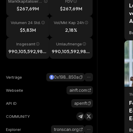
Marktkapitalisieru
FDV
L
ng
$267,69M
$267,69M
v
A
Volumen 24 Std.
Vol/Mkt Kap 24h
c
$5,83M
2,18%
Bu
Insgesamt
Umlaufmenge
990,105,592,982,
990,105,592,982,
875
875
0x198...850a
Verträge
ainft.com
Webseite
1M
F
apenft
API ID
E
COMMUNITY
E
B
tronscan.org
Explorer
Bu