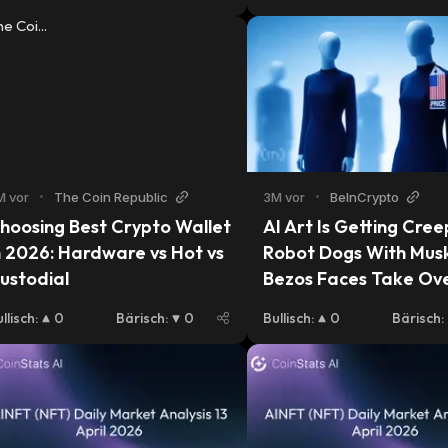
M vor
•
The Coin Republic
3M vor
•
BeInCrypto
ho‌o‌sing Best Cr‌ypto Wal‌let 
AI Art Is Getting Creep
n 2026: Ha‌‌rd‌w‌‌ar‌e vs Ho‌t vs 
Robot Dogs With Musk
u‌‌stod‌ial
Bezos Faces Take Ove
Berlin Gallery
llisch
:
0
Bärisch
:
0
Bullisch
:
0
Bärisch
: