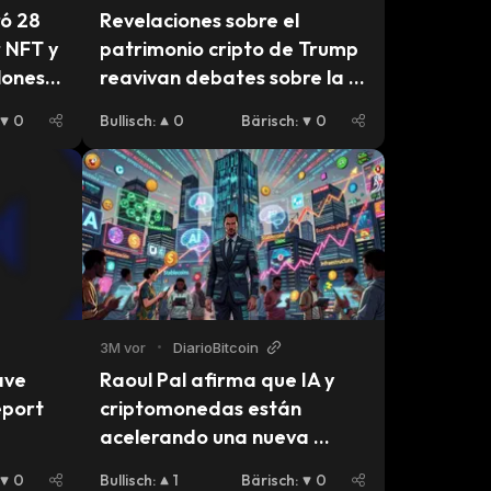
ó 28 
Revelaciones sobre el 
 NFT y 
patrimonio cripto de Trump 
ones 
reavivan debates sobre la 
ética tras el CLARITY Act
0
Bullisch
:
0
Bärisch
:
0
3M vor
•
DiarioBitcoin
ve 
Raoul Pal afirma que IA y 
eport
criptomonedas están 
acelerando una nueva 
economía global
0
Bullisch
:
1
Bärisch
:
0