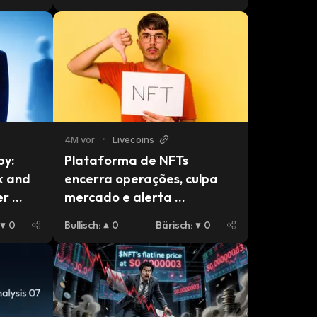
4M vor
•
Livecoins
y: 
Plataforma de NFTs 
 and 
encerra operações, culpa 
r 
mercado e alerta 
colecionadores sobre obras
0
Bullisch
:
0
Bärisch
:
0