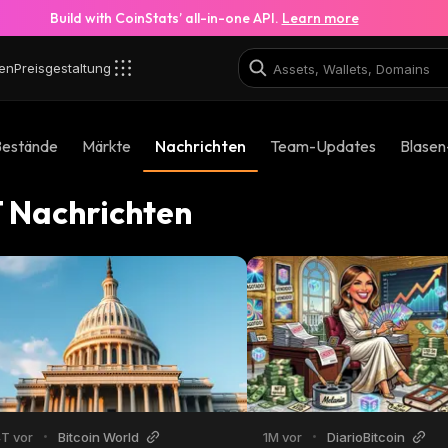
Build with CoinStats’ all-in-one API.
Learn more
en
Preisgestaltung
Bestände
Märkte
Nachrichten
Team-Updates
Blasen
 Nachrichten
4T vor
•
Bitcoin World
1M vor
•
DiarioBitcoin