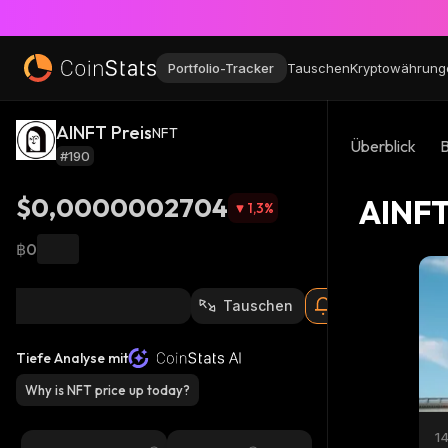
Portfolio-Tracker
Tauschen
Kryptowährung
AINFT Preis
NFT
Überblick
#190
$0,0000002704
AINFT
1,3
%
฿0
Tauschen
Tiefe Analyse mit
Why is NFT price up today?
1