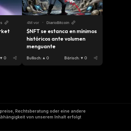
es
4M vor
•
DiarioBitcoin
ket 
$NFT se estanca en mínimos 
6
históricos ante volumen 
menguante
0
Bullisch
:
0
Bärisch
:
0
nzpreise, Rechtsberatung oder eine andere
Abhängigkeit von unserem Inhalt erfolgt