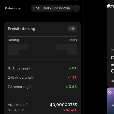
BNB Chain Ecosystem
Kategorien
Preisänderung
24H
Niedrig
Hoch
3
C
i
0
%
1h Änderung
C
1,3
%
24h Änderung
Bu
0,6
%
7d Änderung
$0,00000753
Allzeithoch
96,41
%
Sep 4, 2021