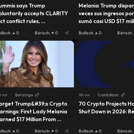
ummis says Trump 
Melania Trump dispar
oluntarily accepts CLARITY 
veces sus ingresos por
ct conflict rules, 
sumó casi USD $17 mill
ontrasting Pelosi
en 2025
llisch
:
0
Bärisch
:
0
Bullisch
:
0
Bärisch
:
 vor
•
Benzinga
1M vor
•
CoinEdition
orget Trump&#39;s Crypto 
70 Crypto Projects Ha
arnings: First Lady Melania 
Shut Down in 2026: R
arned $17 Million From 
ooks, NFTs and a Film
llisch
:
0
Bärisch
:
0
Bullisch
:
0
Bärisch
: