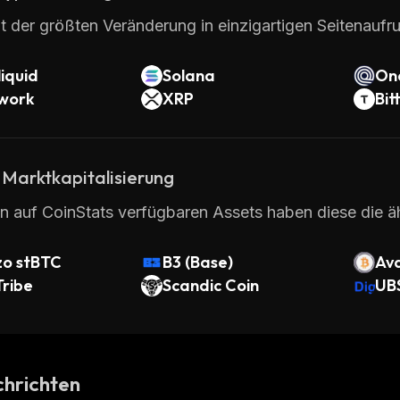
t der größten Veränderung in einzigartigen Seitenaufru
iquid
Solana
On
twork
XRP
Bit
 Marktkapitalisierung
en auf CoinStats verfügbaren Assets haben diese die ä
zo stBTC
B3 (Base)
Av
Tribe
Scandic Coin
BTC
UB
et 
ke
hrichten