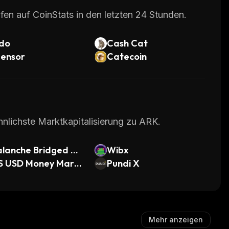
fen auf CoinStats in den letzten 24 Stunden.
do
Cash Cat
tensor
Catecoin
hnlichste Marktkapitalisierung zu ARK.
alanche Bridged W
Wibx
 (Avalanche)
S USD Money Mark
Pundi X
Investment Fund To
n
Mehr anzeigen