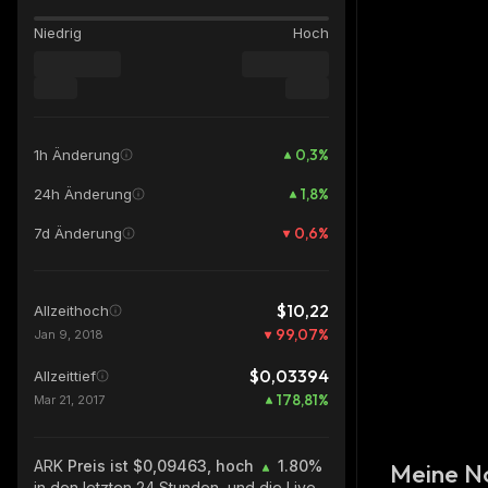
Niedrig
Hoch
0,3
%
1h Änderung
1,8
%
24h Änderung
0,6
%
7d Änderung
$10,22
Allzeithoch
99,07
%
Jan 9, 2018
$0,03394
Allzeittief
178,81
%
Mar 21, 2017
ARK
Preis ist $0,09463, hoch
1.80%
Meine N
in den letzten 24 Stunden, und die Live-