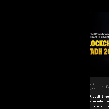
23T
C
•
vor
N
Riyadh Emer
Powerhouse
Infrastruct