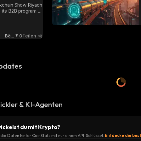
obal Blockchain 
kchain Show Riyadh 
its B2B program 
s on Web3 
re and AI 
. The next edition 
u Dhabi.
Bäri
0
Teilen
Sch
:
pdates
ickler & KI-Agenten
ickelst du mit Krypto?
r die Daten hinter CoinStats mit nur einem API-Schlüssel.
Entdecke die bes