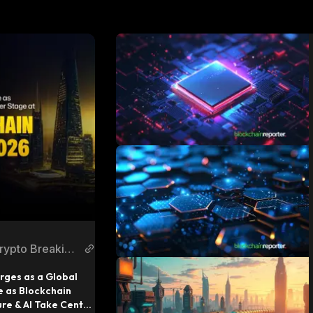
rypto Breaking
ews
ges as a Global 
 as Blockchain 
ure & AI Take Center 