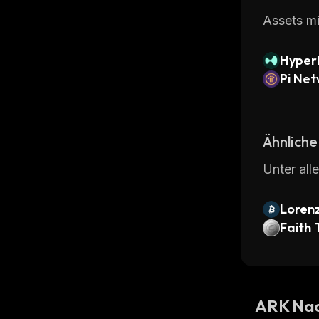
Assets mi
Hyperl
Pi Ne
Ähnliche
Unter all
Loren
Faith 
ARK Nac