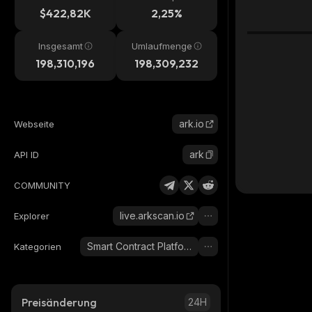
$422,82K
2,25%
Insgesamt
Umlaufmenge
198,310,196
198,309,232
ark.io
Webseite
ark
API ID
COMMUNITY
live.arkscan.io
Explorer
Smart Contract Platform
Kategorien
Preisänderung
24H