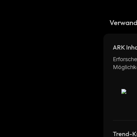
Verwand
ARK Inha
Erforsche
Möglichke
Trend-K