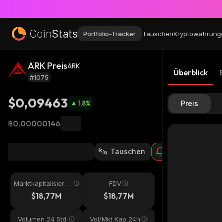
Portfolio-Tracker
Tauschen
Kryptowährung
ARK Preis
ARK
Überblick
#1075
$0,09463
1,8
%
Preis
฿0,00000146
Tauschen
Marktkapitalisieru
FDV
ng
$18,77M
$18,77M
Volumen 24 Std.
Vol/Mkt Kap 24h