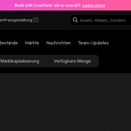
Build with CoinStats’ all-in-one API.
Learn more
en
Preisgestaltung
Bestände
Märkte
Nachrichten
Team-Updates
Marktkapitalisierung
Verfügbare Menge