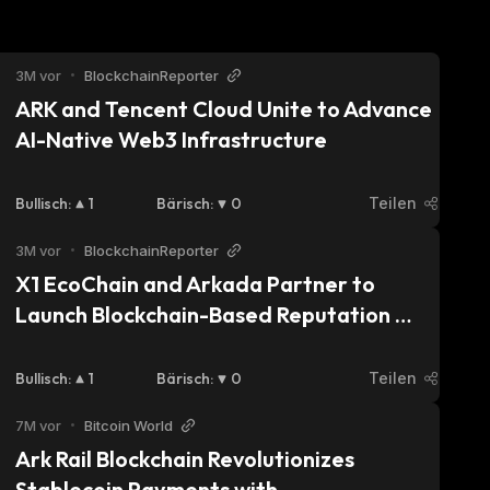
3M vor
•
BlockchainReporter
ARK and Tencent Cloud Unite to Advance 
AI-Native Web3 Infrastructure
Bullisch
:
1
Bärisch
:
0
Teilen
3M vor
•
BlockchainReporter
X1 EcoChain and Arkada Partner to 
Launch Blockchain-Based Reputation 
Layer
Bullisch
:
1
Bärisch
:
0
Teilen
7M vor
•
Bitcoin World
Ark Rail Blockchain Revolutionizes 
Stablecoin Payments with 