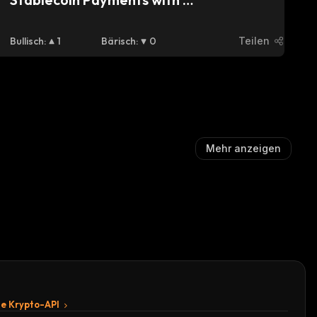
Unprecedented Fee Control
Bullisch
:
1
Bärisch
:
0
Teilen
Mehr anzeigen
te Krypto-API