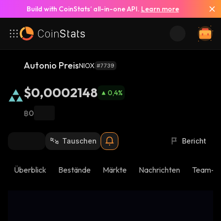
Build with CoinStats’ all-in-one API.
Learn more
Autonio Preis
NIOX
#7739
$0,0002148
0,4
%
฿0
Tauschen
Bericht
Überblick
Bestände
Märkte
Nachrichten
Team-U