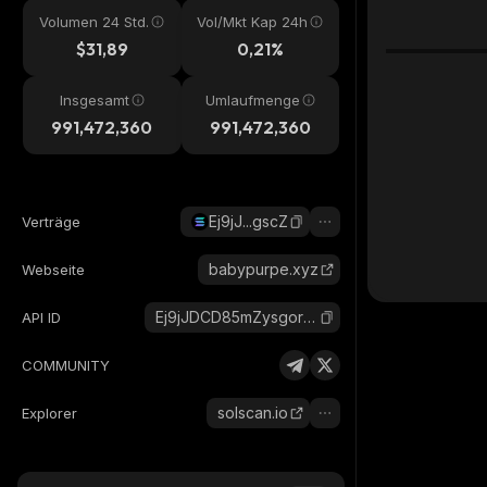
Volumen 24 Std.
Vol/Mkt Kap 24h
$31,89
0,21%
Insgesamt
Umlaufmenge
991,472,360
991,472,360
Ej9jJ...gscZ
Verträge
babypurpe.xyz
Webseite
Ej9jJDCD85mZysgorrY582Vpv7HLgDyi7Fa2jRCjgscZ_solana
API ID
COMMUNITY
solscan.io
Explorer