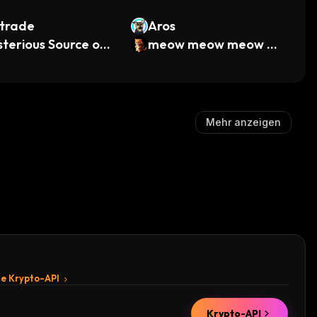
itrade
Aros
terious Source of I
meow meow meow m
ome
eow
Mehr anzeigen
te Krypto-API
Krypto-API