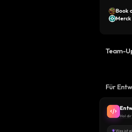
Book 
Merck
d)
Team-U
Für Entw
Entw
Hol di
Was ist e