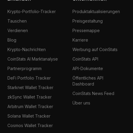
Krypto-Portfolio-Tracker
Produktaktualisierungen
Tauschen
Preisgestaltung
Verdienen
Pressemappe
Blog
Karriere
Krypto-Nachrichten
Werbung auf CoinStats
CoinStats AI Marktanalyse
CoinStats API
Partnerprogramm
API-Dokumente
DeFi Portfolio Tracker
Öffentliches API
Dashboard
Starknet Wallet Tracker
CoinStats News Feed
zkSync Wallet Tracker
Über uns
Arbitrum Wallet Tracker
Solana Wallet Tracker
Cosmos Wallet Tracker