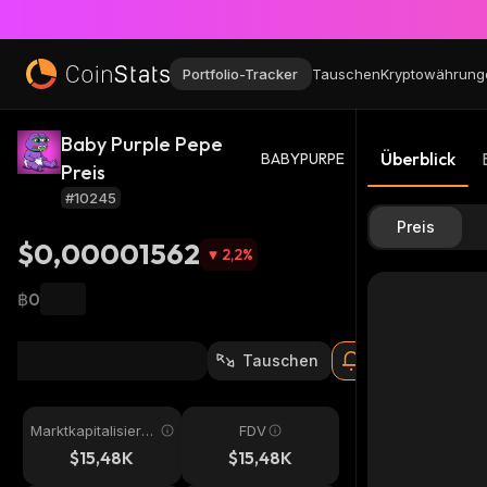
Portfolio-Tracker
Tauschen
Kryptowährung
Baby Purple Pepe
Überblick
BABYPURPE
Preis
#10245
Preis
$0,00001562
2,2
%
฿0
Tauschen
Marktkapitalisieru
FDV
ng
$15,48K
$15,48K