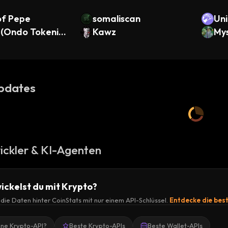
of Pepe
somaliscan
Un
 (Ondo Tokenize
Kawz
Mys
nc
pdates
ickler & KI-Agenten
ickelst du mit Krypto?
r die Daten hinter CoinStats mit nur einem API-Schlüssel.
Entdecke die bes
ine Krypto-API?
Beste Krypto-APIs
Beste Wallet-APIs