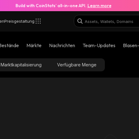
Build with CoinStats’ all-in-one API.
Learn more
en
Preisgestaltung
Bestände
Märkte
Nachrichten
Team-Updates
Blasen
Marktkapitalisierung
Verfügbare Menge