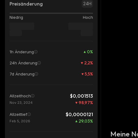
Preisänderung
24H
Niedrig
Hoch
0
%
1h Änderung
2,2
%
24h Änderung
5,5
%
7d Änderung
$0,001513
Allzeithoch
98,97
%
Nov 23, 2024
$0,0000121
Allzeittief
29,03
%
Feb 5, 2026
Meine N