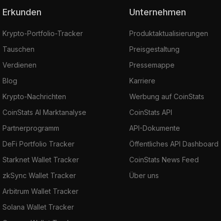
Erkunden
Unternehmen
Krypto-Portfolio-Tracker
Produktaktualisierungen
Tauschen
Preisgestaltung
Verdienen
Pressemappe
Blog
Karriere
Krypto-Nachrichten
Werbung auf CoinStats
CoinStats AI Marktanalyse
CoinStats API
Partnerprogramm
API-Dokumente
DeFi Portfolio Tracker
Öffentliches API Dashboard
Starknet Wallet Tracker
CoinStats News Feed
zkSync Wallet Tracker
Über uns
Arbitrum Wallet Tracker
Solana Wallet Tracker