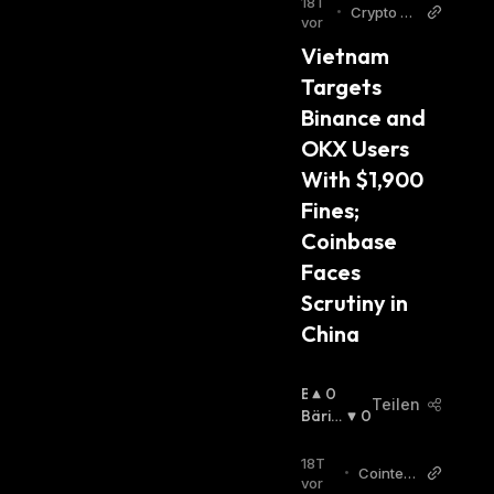
18T
•
Crypto Br
S
vor
eaking Ne
C
Vietnam 
ws
H
Targets 
:
Binance and 
OKX Users 
With $1,900 
Fines; 
Coinbase 
Faces 
Scrutiny in 
China
B
0
Teilen
U
Bäris
0
Ll
Ch
:
I
18T
•
Cointele
S
vor
graph