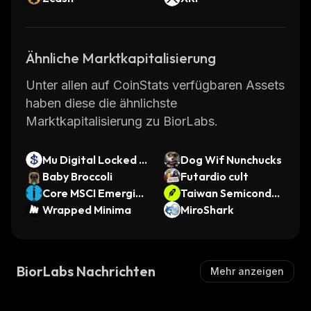
Ähnliche Marktkapitalisierung
Unter allen auf CoinStats verfügbaren Assets
haben diese die ähnlichste
Marktkapitalisierung zu BiorLabs.
Mu Digital Locked A
Dog Wif Nunchucks
ZND
Baby Broccoli
Futardio cult
Core MSCI Emergin
Taiwan Semiconduc
g Markets xStock
Wrapped Minima
tor Manufacturing •
MiroShark
Robinhood Token
BiorLabs Nachrichten
Mehr anzeigen