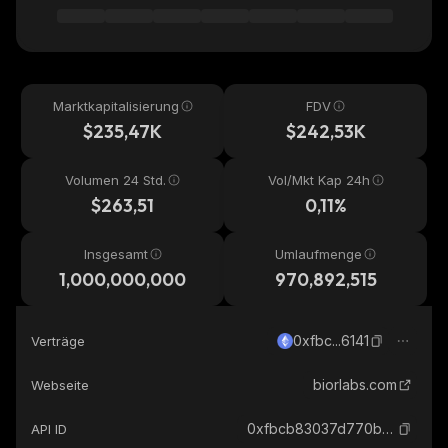
Marktkapitalisierung
FDV
$235,47K
$242,53K
Volumen 24 Std.
Vol/Mkt Kap 24h
$263,51
0,11%
Insgesamt
Umlaufmenge
1,000,000,000
970,892,515
0xfbc...6141
Verträge
biorlabs.com
Webseite
0xfbcb83037d770b28f758530022897362521b6141_ethereum
API ID