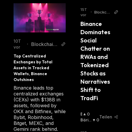
15T
•
Blockcha
vor
inReporte
Binance 
r
Dominates 
Social 
10T
BlockchainR
•
vor
Chatter on 
eporter
RWAs and 
Top Centralized 
Exchanges by Total 
Tokenized 
Assets in Tracked 
Stocks as 
Wallets, Binance 
Outshines
Narratives 
Binance leads top
Shift to 
centralized exchanges
TradFi
(CEXs) with $138B in
assets, followed by
OKX and Bitfinex, while
B
0
Teilen
Bybit, Robinhood,
U
Bäris
0
Bitget, MEXC, and
Ll
Ch
:
Gemini rank behind.
I