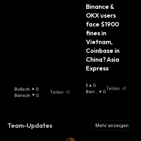
C
Binance & 
H
OKX users 
:
face $1900 
fines in 
Vietnam, 
Coinbase in 
China? Asia 
Express
B
0
Teilen
Bullisch
:
0
U
Bäris
0
Teilen
Bärisch
:
0
Ll
Ch
:
I
S
C
H
Team-Updates
Mehr anzeigen
: