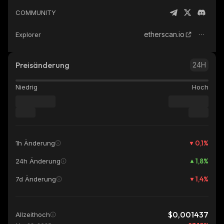
COMMUNITY
etherscan.io
Explorer
Preisänderung
24H
Niedrig
Hoch
0,1
%
1h Änderung
1,8
%
24h Änderung
1,4
%
7d Änderung
$0,001437
Allzeithoch