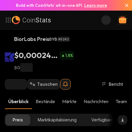
Build with CoinStats’ all-in-one API.
Learn more
BiorLabs Preis
BYB
#5262
$0,000242
1,8
%
5
฿0
Tauschen
Bericht
Überblick
Bestände
Märkte
Nachrichten
Team-U
Preis
Marktkapitalisierung
Verfügbare Menge