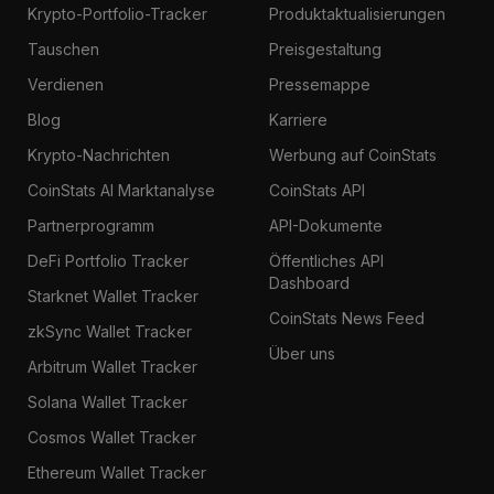
Krypto-Portfolio-Tracker
Produktaktualisierungen
Tauschen
Preisgestaltung
Verdienen
Pressemappe
Blog
Karriere
Krypto-Nachrichten
Werbung auf CoinStats
CoinStats AI Marktanalyse
CoinStats API
Partnerprogramm
API-Dokumente
DeFi Portfolio Tracker
Öffentliches API
Dashboard
Starknet Wallet Tracker
CoinStats News Feed
zkSync Wallet Tracker
Über uns
Arbitrum Wallet Tracker
Solana Wallet Tracker
Cosmos Wallet Tracker
Ethereum Wallet Tracker