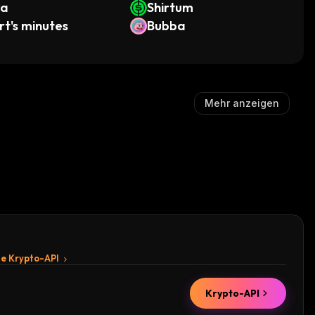
ya
Shirtum
t's minutes
Bubba
Mehr anzeigen
te Krypto-API
Krypto-API