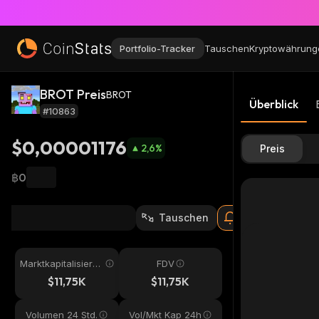
Portfolio-Tracker
Tauschen
Kryptowährung
BROT Preis
BROT
Überblick
#10863
$0,00001176
2,6
%
Preis
฿0
Tauschen
Marktkapitalisieru
FDV
ng
$11,75K
$11,75K
Volumen 24 Std.
Vol/Mkt Kap 24h