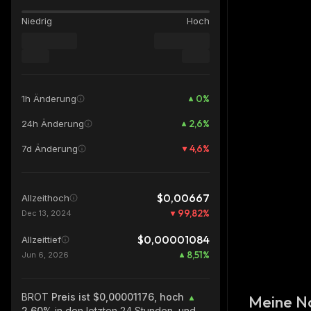
Niedrig
Hoch
0
%
1h Änderung
2,6
%
24h Änderung
4,6
%
7d Änderung
$0,00667
Allzeithoch
99,82
%
Dec 13, 2024
$0,00001084
Allzeittief
8,51
%
Jun 6, 2026
BROT
Preis ist $0,00001176, hoch
Meine N
2.60%
in den letzten 24 Stunden, und