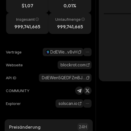
$1,07
0,01%
Insgesamt
Umlaufmenge
999,741,665
999,741,665
DdEWe...v8vH
Verträge
blockrot.com
Webseite
DdEWen5QEDFZmBJLscgwY81mbZLNZ642zMuR5YLVv8vH_solana
API ID
COMMUNITY
solscan.io
Explorer
Preisänderung
24H