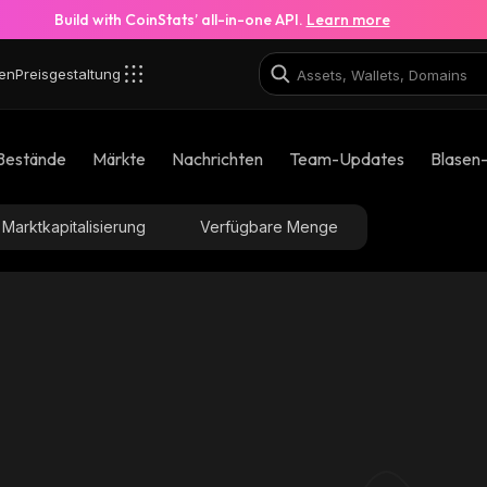
Build with CoinStats’ all-in-one API.
Learn more
en
Preisgestaltung
Bestände
Märkte
Nachrichten
Team-Updates
Blasen
Marktkapitalisierung
Verfügbare Menge