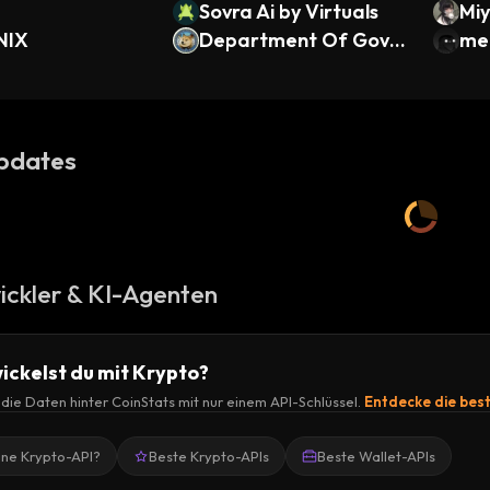
Sovra Ai by Virtuals
Mi
NIX
Department Of Gove
mer
rnment Efficiency
pdates
ickler & KI-Agenten
ickelst du mit Krypto?
r die Daten hinter CoinStats mit nur einem API-Schlüssel.
Entdecke die bes
ine Krypto-API?
Beste Krypto-APIs
Beste Wallet-APIs