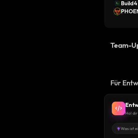
Build4
PHOE
Team-U
Für Entw
Entw
Hol di
Was ist e