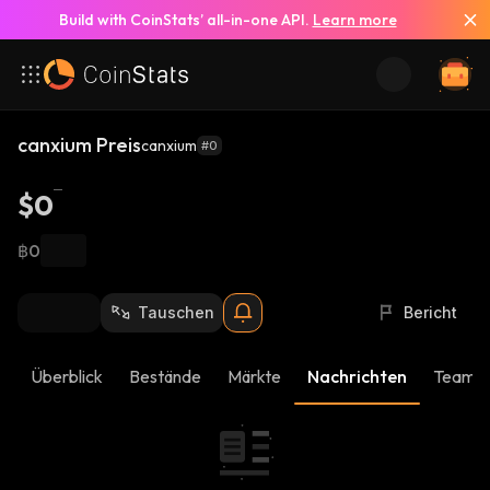
Build with CoinStats’ all-in-one API.
Learn more
canxium Preis
canxium
#0
$0
฿0
Tauschen
Bericht
Überblick
Bestände
Märkte
Nachrichten
Team-