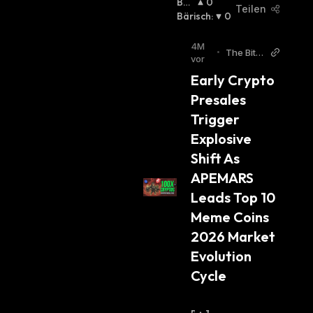
Bulli
0
Teilen
Sch
Bärisch
:
:
0
4M
•
The Bit J
vor
ournal
Early Crypto 
Presales 
Trigger 
Explosive 
Shift As 
APEMARS 
Leads Top 10 
Meme Coins 
2026 Market 
Evolution 
Cycle