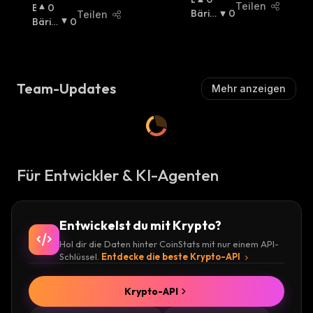
Teilen
B
0
U
Bäris
0
Teilen
U
Bäris
0
Ll
Ch
:
Ll
Ch
:
I
I
S
S
C
C
H
Team-Updates
Mehr anzeigen
H
:
:
Für Entwickler & KI-Agenten
Entwickelst du mit Krypto?
Hol dir die Daten hinter CoinStats mit nur einem API-
Schlüssel.
Entdecke die beste Krypto-API
Krypto-API