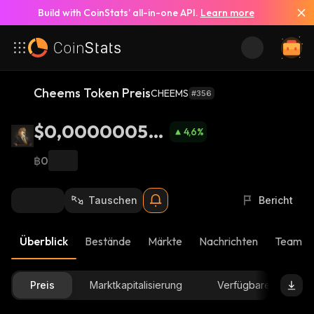
Build with CoinStats’ all-in-one API.
Learn more
Cheems Token Preis
CHEEMS
#356
$0,000000535
4,6
%
1
฿0
Tauschen
Bericht
Überblick
Bestände
Märkte
Nachrichten
Team-U
Preis
Marktkapitalisierung
Verfügbare Menge