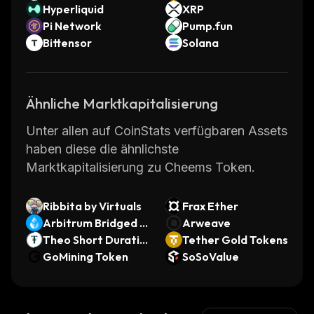
Hyperliquid
XRP
Pi Network
Pump.fun
Bittensor
Solana
Ähnliche Marktkapitalisierung
Unter allen auf CoinStats verfügbaren Assets
haben diese die ähnlichste
Marktkapitalisierung zu Cheems Token.
Ribbita by Virtuals
Frax Ether
Arbitrum Bridged w
Arweave
stETH (Arbitrum)
Theo Short Duratio
Tether Gold Tokens
n US Treasury Fund
GoMining Token
SoSoValue