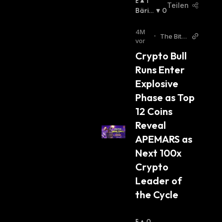
B
1
Teilen
U
Bäris
0
Ll
Ch
:
I
4M
•
The Bit J
S
vor
ournal
C
Crypto Bull 
H
Runs Enter 
:
Explosive 
Phase as Top 
12 Coins 
Reveal 
APEMARS as 
Next 100x 
Crypto 
Leader of 
the Cycle
B
0