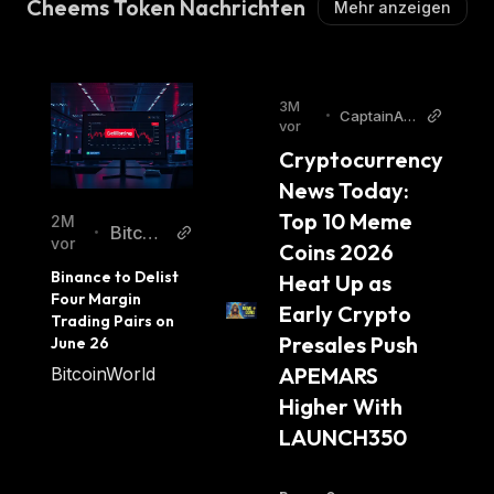
Cheems Token Nachrichten
Mehr anzeigen
3M
•
CaptainAlt
vor
coin
Cryptocurrency 
News Today: 
Top 10 Meme 
2M
Bitcoin
•
vor
Coins 2026 
World
Binance to Delist 
Heat Up as 
Four Margin 
Early Crypto 
Trading Pairs on 
Presales Push 
June 26
APEMARS 
BitcoinWorld
Higher With 
LAUNCH350