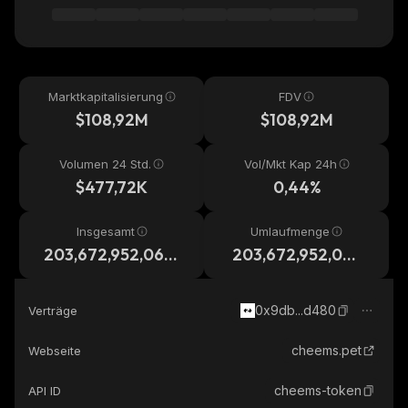
Marktkapitalisierung
FDV
$108,92M
$108,92M
Volumen 24 Std.
Vol/Mkt Kap 24h
$477,72K
0,44%
Insgesamt
Umlaufmenge
203,672,952,069,
203,672,952,069,
062
062
0x9db...d480
Verträge
cheems.pet
Webseite
cheems-token
API ID