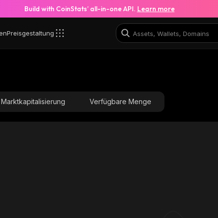
Build with CoinStats’ all-in-one API.
Learn more
en
Preisgestaltung
Marktkapitalisierung
Verfügbare Menge