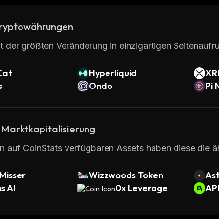
ryptowährungen
t der größten Veränderung in einzigartigen Seitenaufru
Cat
Hyperliquid
XR
s
Ondo
Pi 
 Marktkapitalisierung
en auf CoinStats verfügbaren Assets haben diese die ähn
Misser
Wizzwoods Token
Ast
s AI
0x Leverage
AP