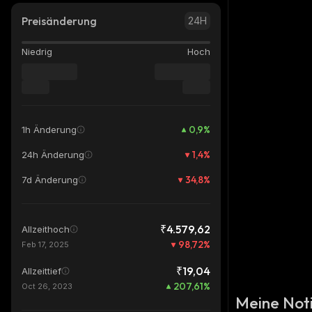
Preisänderung
24H
Niedrig
Hoch
0,9
%
1h Änderung
1,4
%
24h Änderung
34,8
%
7d Änderung
₹4.579,62
Allzeithoch
98,72
%
Feb 17, 2025
₹19,04
Allzeittief
207,61
%
Oct 26, 2023
Meine Not