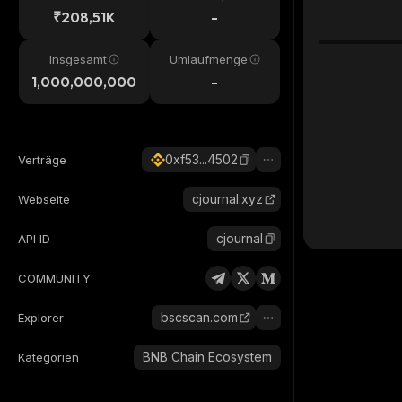
₹208,51K
-
Insgesamt
Umlaufmenge
1,000,000,000
-
0xf53...4502
Verträge
cjournal.xyz
Webseite
cjournal
API ID
COMMUNITY
bscscan.com
Explorer
BNB Chain Ecosystem
Kategorien