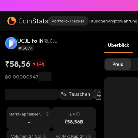
Portfolio-Tracker
Tauschen
Kryptowährung
UCJL to INR
UCJL
Überblick
#15074
₹58,56
1,4
%
Preis
฿0,00000947
Tauschen
Marktkapitalisieru
FDV
ng
-
₹58,56B
Volumen 24 Std.
Vol/Mkt Kap 24h