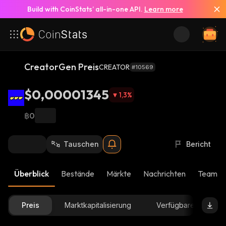
Build with CoinStats’ all-in-one API.
Learn more
CreatorGen Preis
CREATOR
#10569
$0,00001345
1,3
%
฿0
Tauschen
Bericht
Überblick
Bestände
Märkte
Nachrichten
Team-U
Preis
Marktkapitalisierung
Verfügbare Menge