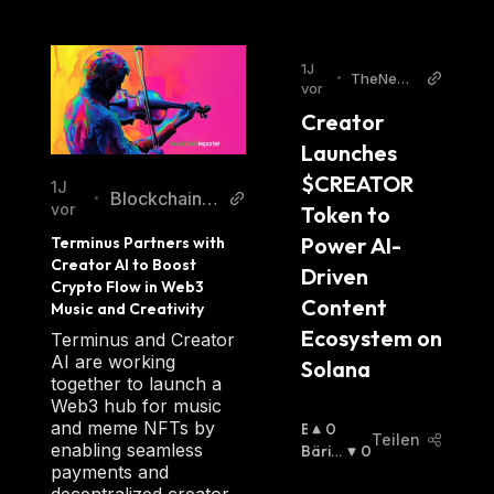
1J
•
TheNews
vor
Crypto
Creator 
Launches 
$CREATOR 
1J
BlockchainR
•
vor
Token to 
eporter
Power AI-
Terminus Partners with 
Creator AI to Boost 
Driven 
Crypto Flow in Web3 
Content 
Music and Creativity
Ecosystem on 
Terminus and Creator
AI are working
Solana
together to launch a
Web3 hub for music
and meme NFTs by
B
0
Teilen
enabling seamless
U
Bäris
0
payments and
Ll
Ch
: