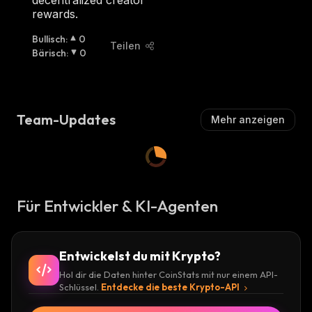
decentralized creator
I
rewards.
S
C
Bullisch
:
0
H
Teilen
Bärisch
:
0
:
Team-Updates
Mehr anzeigen
Für Entwickler & KI-Agenten
Entwickelst du mit Krypto?
Hol dir die Daten hinter CoinStats mit nur einem API-
Schlüssel.
Entdecke die beste Krypto-API