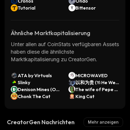
Cronos
Ondo
Tutorial
Bittensor
Ähnliche Marktkapitalisierung
Unter allen auf CoinStats verfügbaren Assets
haben diese die ähnlichste
Marktkapitalisierung zu CreatorGen.
ATA by Virtuals
MICROWAVED
Slinky
以和为贵 (Yi He Wei
Denison Mines (Ond
Gui)
The wife of Pepe T
o Tokenized Stock)
Chonk The Cat
he Frog
King Cat
CreatorGen Nachrichten
Mehr anzeigen