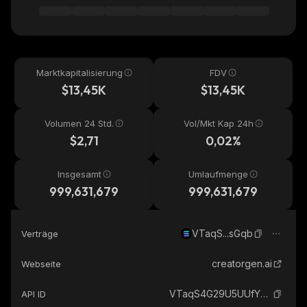
Marktkapitalisierung
FDV
$13,45K
$13,45K
Volumen 24 Std.
Vol/Mkt Kap 24h
$2,71
0,02%
Insgesamt
Umlaufmenge
999,631,679
999,631,679
VTaqS...sGqb
Verträge
creatorgen.ai
Webseite
VTaqS4G29U5UUfYbXwzPjK4sDPcswuKZfMY34DbsGqb_solana
API ID