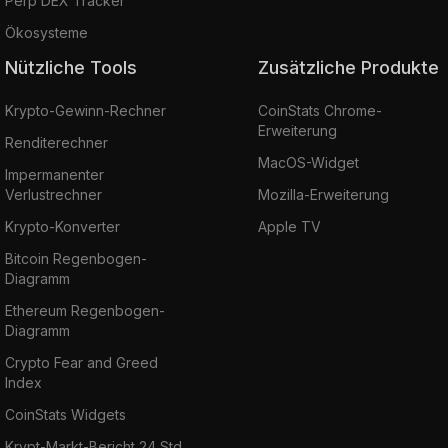
Perp DEX Tracker
Ökosysteme
Nützliche Tools
Zusätzliche Produkte
Krypto-Gewinn-Rechner
CoinStats Chrome-
Erweiterung
Renditerechner
MacOS-Widget
Impermanenter
Verlustrechner
Mozilla-Erweiterung
Krypto-Konverter
Apple TV
Bitcoin Regenbogen-
Diagramm
Ethereum Regenbogen-
Diagramm
Crypto Fear and Greed
Index
CoinStats Widgets
Krypt-Markt-Bericht 24 Std