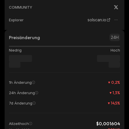
COMMUNITY
solscan.io
Explorer
Preisänderung
24H
Niedrig
Hoch
0,2
%
1h Änderung
1,3
%
24h Änderung
14,5
%
7d Änderung
$0,001604
Allzeithoch