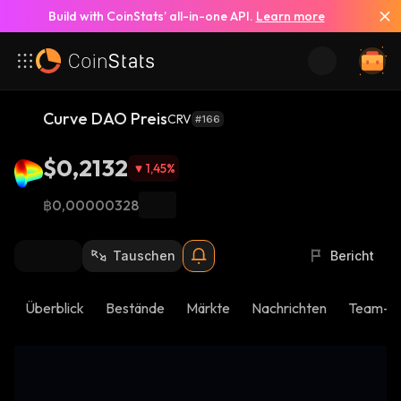
Build with CoinStats’ all-in-one API.
Learn more
Curve DAO Preis
CRV
#166
$0,2132
1,45
%
฿0,00000328
Tauschen
Bericht
Überblick
Bestände
Märkte
Nachrichten
Team-U