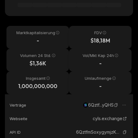
Marktkapitalisierung
FDV
-
$18,18M
Volumen 24 Std.
Vol/Mkt Kap 24h
$1,36K
-
Insgesamt
Umlaufmenge
1,000,000,000
-
6Qztf...yQHS
Verträge
cyls.exchange
Webseite
6QztfmSoxygymjzKwGHiWBcVEUxJEkXVQedKycYyyQHS_solana
API ID