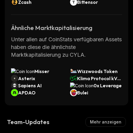
Zcash
Bittensor
Ähnliche Marktkapitalisierung
Unter allen auf CoinStats verfügbaren Assets
haben diese die ähnlichste
Marktkapitalisierung zu CYLA.
Misser
Wizzwoods Token
Asterix
Klima Protocol kVC
Sapiens AI
M
0x Leverage
APDAO
Bulei
Team-Updates
Mehr anzeigen