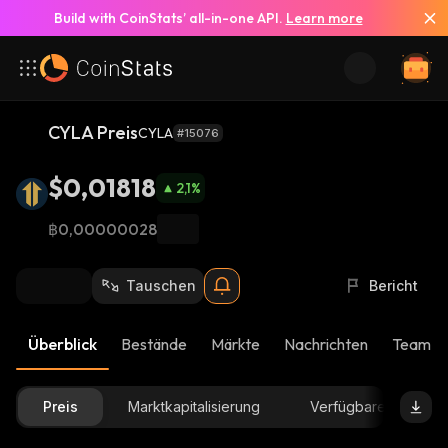
Build with CoinStats’ all-in-one API.
Learn more
CYLA Preis
CYLA
#15076
$0,01818
2,1
%
฿0,00000028
Tauschen
Bericht
Überblick
Bestände
Märkte
Nachrichten
Team-U
Preis
Marktkapitalisierung
Verfügbare Menge