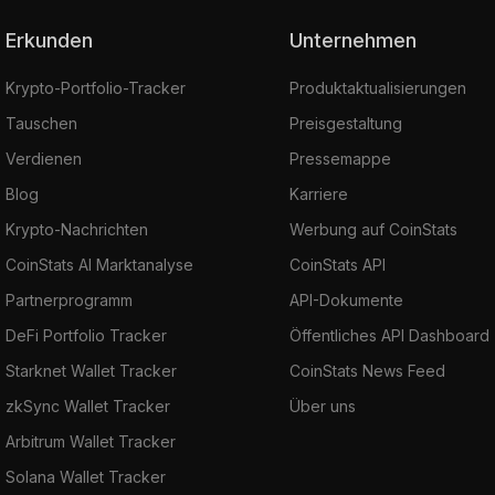
Erkunden
Unternehmen
Krypto-Portfolio-Tracker
Produktaktualisierungen
Tauschen
Preisgestaltung
Verdienen
Pressemappe
Blog
Karriere
Krypto-Nachrichten
Werbung auf CoinStats
CoinStats AI Marktanalyse
CoinStats API
Partnerprogramm
API-Dokumente
DeFi Portfolio Tracker
Öffentliches API Dashboard
Starknet Wallet Tracker
CoinStats News Feed
zkSync Wallet Tracker
Über uns
Arbitrum Wallet Tracker
Solana Wallet Tracker