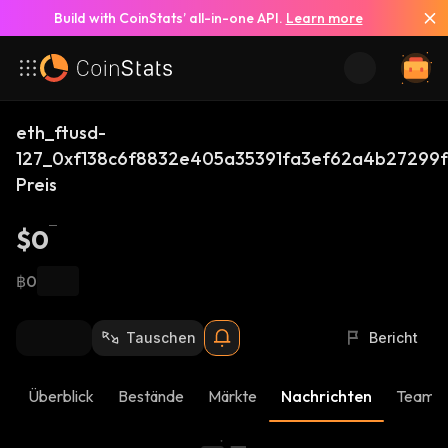
Build with CoinStats’ all-in-one API.
Learn more
eth_ftusd-
127_0xf138c6f8832e405a35391fa3ef62a4b27299
Preis
$0
฿0
Tauschen
Bericht
Überblick
Bestände
Märkte
Nachrichten
Team-