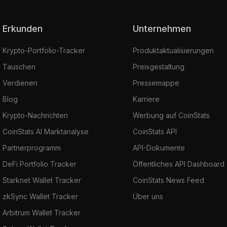
Erkunden
Unternehmen
Krypto-Portfolio-Tracker
Produktaktualisierungen
Tauschen
Preisgestaltung
Verdienen
Pressemappe
Blog
Karriere
Krypto-Nachrichten
Werbung auf CoinStats
CoinStats AI Marktanalyse
CoinStats API
Partnerprogramm
API-Dokumente
DeFi Portfolio Tracker
Öffentliches API Dashboard
Starknet Wallet Tracker
CoinStats News Feed
zkSync Wallet Tracker
Über uns
Arbitrum Wallet Tracker