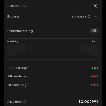
COMMUNITY
solscan.io
Explorer
Preisänderung
24H
Niedrig
Hoch
0
%
1h Änderung
4,1
%
24h Änderung
4,1
%
7d Änderung
$0,002996
Allzeithoch