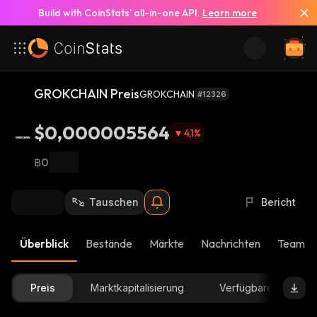
Build with CoinStats’ all-in-one API.
Learn more
GROKCHAIN Preis
GROKCHAIN
#12326
$0,000005564
4,1
%
฿0
Tauschen
Bericht
Überblick
Bestände
Märkte
Nachrichten
Team-U
Preis
Marktkapitalisierung
Verfügbare Menge