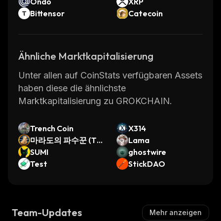
Ondo
XRP
Bittensor
Catecoin
Ähnliche Marktkapitalisierung
Unter allen auf CoinStats verfügbaren Assets
haben diese die ähnlichste
Marktkapitalisierung zu GROKCHAIN.
Trench Coin
X314
마라도의 파수꾼 (Th
Lama
e Guardian of Mara
SUMI
ghostwire
do)
Test
StickDAO
Team-Updates
Mehr anzeigen