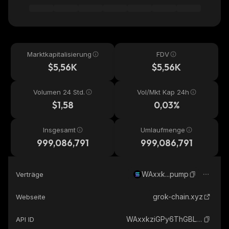
Marktkapitalisierung
FDV
$5,56K
$5,56K
Volumen 24 Std.
Vol/Mkt Kap 24h
$1,58
0,03%
Insgesamt
Umlaufmenge
999,086,791
999,086,791
WAxxk...pump
Verträge
grok-chain.xyz
Webseite
WAxxkziGPy6ThGBLg4MNKJce4eGrSKxCEfJ72ZLpump_solana
API ID