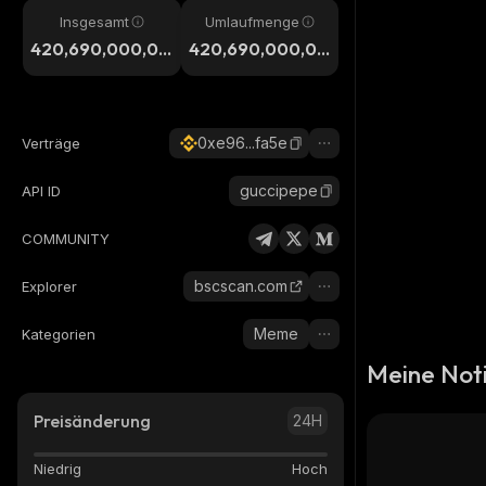
Insgesamt
Umlaufmenge
420,690,000,00
420,690,000,00
0,000
0,000
0xe96...fa5e
Verträge
guccipepe
API ID
COMMUNITY
bscscan.com
Explorer
Meme
Kategorien
Meine Not
Preisänderung
24H
Niedrig
Hoch