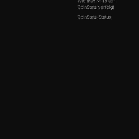
Wie man NFTs auf
CoinStats verfolgt
CoinStats-Status