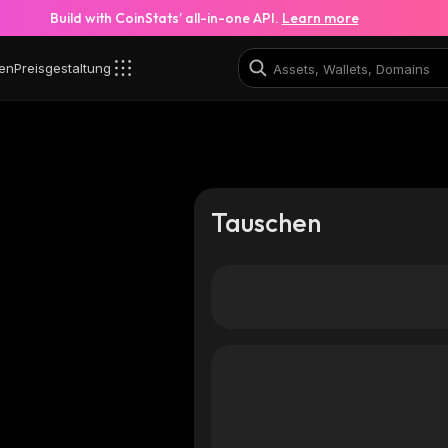
Build with CoinStats’ all-in-one API.
Learn more
en
Preisgestaltung
Tauschen