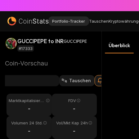
Portfolio-Tracker
Tauschen
Kryptowährung
GUCCIPEPE to INR
GUCCIPEPE
Überblick
#17333
Coin-Vorschau
Tauschen
Marktkapitalisieru
FDV
ng
-
-
Volumen 24 Std.
Vol/Mkt Kap 24h
-
-