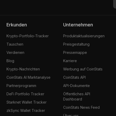
Erkunden
Unternehmen
Krypto-Portfolio-Tracker
Produktaktualisierungen
Tauschen
Preisgestaltung
Verdienen
Pressemappe
Blog
Karriere
Krypto-Nachrichten
Werbung auf CoinStats
CoinStats AI Marktanalyse
CoinStats API
Partnerprogramm
API-Dokumente
DeFi Portfolio Tracker
Öffentliches API
Dashboard
Starknet Wallet Tracker
CoinStats News Feed
zkSync Wallet Tracker
Über uns