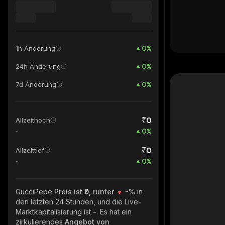
0
%
1h Änderung
0
%
24h Änderung
0
%
7d Änderung
₹0
Allzeithoch
0
%
-
₹0
Allzeittief
0
%
-
GucciPepe
Preis ist ₹0, runter
-%
in
den letzten 24 Stunden, und die Live-
Marktkapitalisierung ist
-
. Es hat ein
zirkulierendes
Angebot von