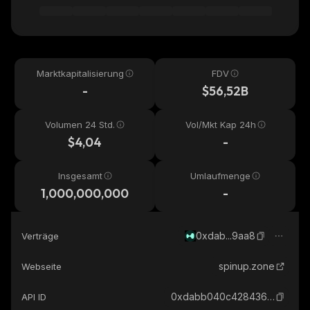
Marktkapitalisierung
FDV
-
$56,52B
Volumen 24 Std.
Vol/Mkt Kap 24h
$4,04
-
Insgesamt
Umlaufmenge
1,000,000,000
-
0xdab...9aa8
Verträge
spinup.zone
Webseite
0xdabb040c428436d41cecd0fb06bcfdbaad3a9aa8_hyperevm
API ID