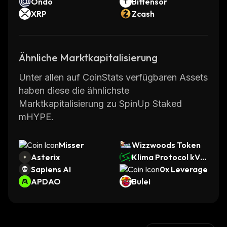
Ondo
Bittensor
XRP
Zcash
Ähnliche Marktkapitalisierung
Unter allen auf CoinStats verfügbaren Assets
haben diese die ähnlichste
Marktkapitalisierung zu SpinUp Staked
mHYPE.
Misser
Wizzwoods Token
Asterix
Klima Protocol kVC
Sapiens AI
M
0x Leverage
APDAO
Bulei