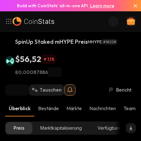
Build with CoinStats’ all-in-one API.
Learn more
SpinUp Staked mHYPE Preis
MHYPE
#16228
$56,52
1,1
%
฿0,00087886
Tauschen
Bericht
Überblick
Bestände
Märkte
Nachrichten
Team-U
Preis
Marktkapitalisierung
Verfügbare Menge