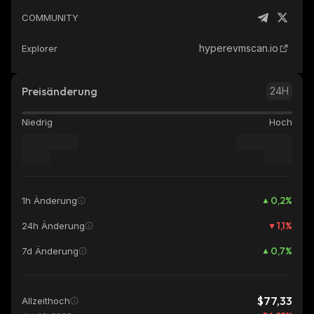
COMMUNITY
hyperevmscan.io
Explorer
Preisänderung
24H
Niedrig
Hoch
0,2
%
1h Änderung
1,1
%
24h Änderung
0,7
%
7d Änderung
$77,33
Allzeithoch