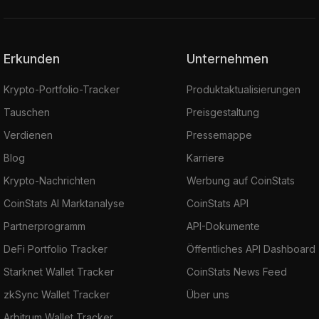
Erkunden
Unternehmen
Krypto-Portfolio-Tracker
Produktaktualisierungen
Tauschen
Preisgestaltung
Verdienen
Pressemappe
Blog
Karriere
Krypto-Nachrichten
Werbung auf CoinStats
CoinStats AI Marktanalyse
CoinStats API
Partnerprogramm
API-Dokumente
DeFi Portfolio Tracker
Öffentliches API Dashboard
Starknet Wallet Tracker
CoinStats News Feed
zkSync Wallet Tracker
Über uns
Arbitrum Wallet Tracker