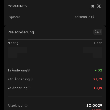
COMMUNITY
solscan.io
Explorer
Preisänderung
24H
Niedrig
Hoch
0
%
1h Änderung
1,7
%
24h Änderung
3,1
%
7d Änderung
$0,0029
Allzeithoch