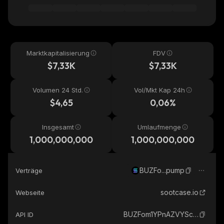
Marktkapitalisierung
FDV
$7,33K
$7,33K
Volumen 24 Std.
Vol/Mkt Kap 24h
$4,65
0,06%
Insgesamt
Umlaufmenge
1,000,000,000
1,000,000,000
BUZFo...pump
Verträge
sootcase.io
Webseite
BUZFom1YPnAZVYSccbpddBmFYmHcS4Xtc3JQG5cFpump_solana
API ID