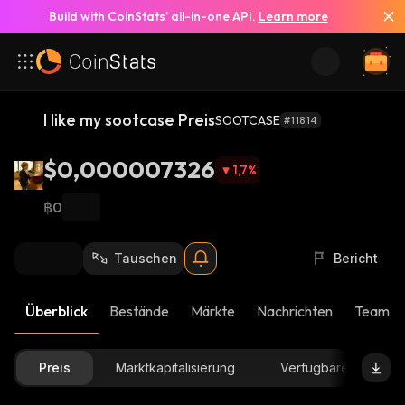
Build with CoinStats’ all-in-one API.
Learn more
I like my sootcase Preis
SOOTCASE
#11814
$0,000007326
1,7
%
฿0
Tauschen
Bericht
Überblick
Bestände
Märkte
Nachrichten
Team-U
Preis
Marktkapitalisierung
Verfügbare Menge