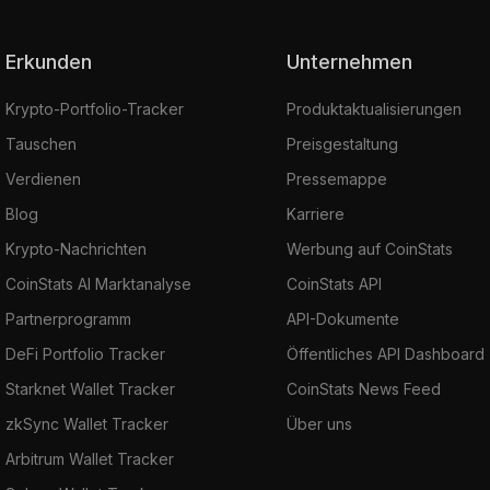
Erkunden
Unternehmen
Krypto-Portfolio-Tracker
Produktaktualisierungen
Tauschen
Preisgestaltung
Verdienen
Pressemappe
Blog
Karriere
Krypto-Nachrichten
Werbung auf CoinStats
CoinStats AI Marktanalyse
CoinStats API
Partnerprogramm
API-Dokumente
DeFi Portfolio Tracker
Öffentliches API Dashboard
Starknet Wallet Tracker
CoinStats News Feed
zkSync Wallet Tracker
Über uns
Arbitrum Wallet Tracker