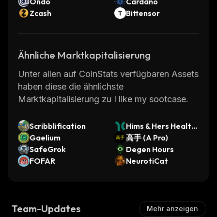
Ondo
Cardano
Zcash
Bittensor
Ähnliche Marktkapitalisierung
Unter allen auf CoinStats verfügbaren Assets
haben diese die ähnlichste
Marktkapitalisierung zu I like my sootcase.
Scribblification
Hims & Hers Health
Gaelium
(Dinari Tokenized S
高手 (A Pro)
SafeGrok
tock)
Degen Hours
FOFAR
NeurotiCat
Team-Updates
Mehr anzeigen