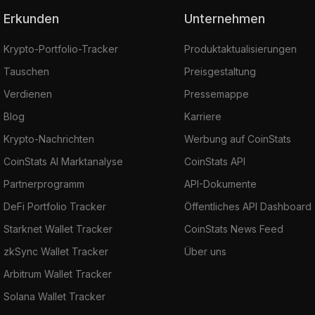
Erkunden
Unternehmen
Krypto-Portfolio-Tracker
Produktaktualisierungen
Tauschen
Preisgestaltung
Verdienen
Pressemappe
Blog
Karriere
Krypto-Nachrichten
Werbung auf CoinStats
CoinStats AI Marktanalyse
CoinStats API
Partnerprogramm
API-Dokumente
DeFi Portfolio Tracker
Öffentliches API Dashboard
Starknet Wallet Tracker
CoinStats News Feed
zkSync Wallet Tracker
Über uns
Arbitrum Wallet Tracker
Solana Wallet Tracker