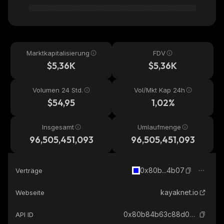
Marktkapitalisierung
FDV
$5,36K
$5,36K
Volumen 24 Std.
Vol/Mkt Kap 24h
$54,95
1,02%
Insgesamt
Umlaufmenge
96,505,451,093
96,505,451,093
0x80b...4b07
Verträge
kayaknet.io
Webseite
0x80b84b63c88d054d300d51e801c2a65e20d44b07_base
API ID