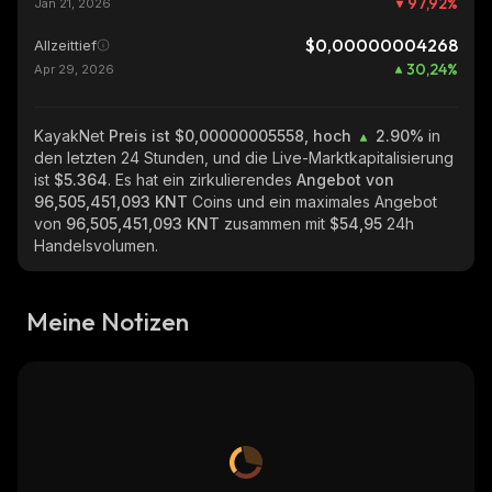
97,92
%
Jan 21, 2026
$0,00000004268
Allzeittief
30,24
%
Apr 29, 2026
KayakNet
Preis ist $0,00000005558, hoch
2.90%
in
den letzten 24 Stunden, und die Live-Marktkapitalisierung
ist
$5.364
. Es hat ein zirkulierendes
Angebot von
96,505,451,093 KNT
Coins und ein maximales Angebot
von
96,505,451,093 KNT
zusammen mit
$54,95
24h
Handelsvolumen.
Meine Notizen