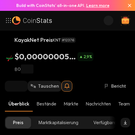
Build with CoinStats’ all-in-one API.
Learn more
KayakNet Preis
KNT
#12376
$0,000000055
2,9
%
58
฿0
Tauschen
Bericht
Überblick
Bestände
Märkte
Nachrichten
Team-U
Preis
Marktkapitalisierung
Verfügbare Menge