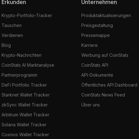
Erkunden
Unternehmen
Krypto-Portfolio-Tracker
Produktaktualisierungen
Tauschen
Preisgestaltung
Verdienen
Pressemappe
Blog
Karriere
Krypto-Nachrichten
Werbung auf CoinStats
CoinStats AI Marktanalyse
CoinStats API
Partnerprogramm
API-Dokumente
DeFi Portfolio Tracker
Öffentliches API Dashboard
Starknet Wallet Tracker
CoinStats News Feed
zkSync Wallet Tracker
Über uns
Arbitrum Wallet Tracker
Solana Wallet Tracker
Cosmos Wallet Tracker