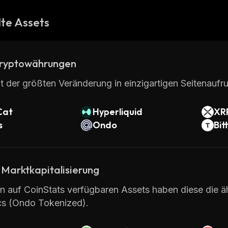
te Assets
ryptowährungen
t der größten Veränderung in einzigartigen Seitenaufru
Cat
Hyperliquid
XR
s
Ondo
Bit
 Marktkapitalisierung
en auf CoinStats verfügbaren Assets haben diese die ä
cs (Ondo Tokenized).