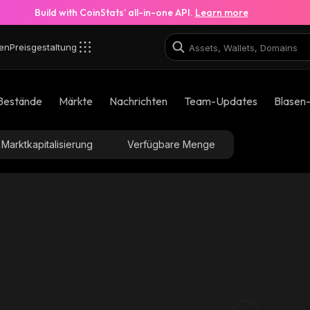
Build with CoinStats’ all-in-one API.
Learn more
en
Preisgestaltung
Bestände
Märkte
Nachrichten
Team-Updates
Blasen
Marktkapitalisierung
Verfügbare Menge