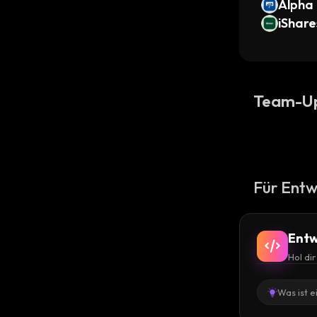
Alpha
micon
iShare
kenize
ve ET
ed)
Team-U
Für Entw
Entw
Hol di
Was ist e