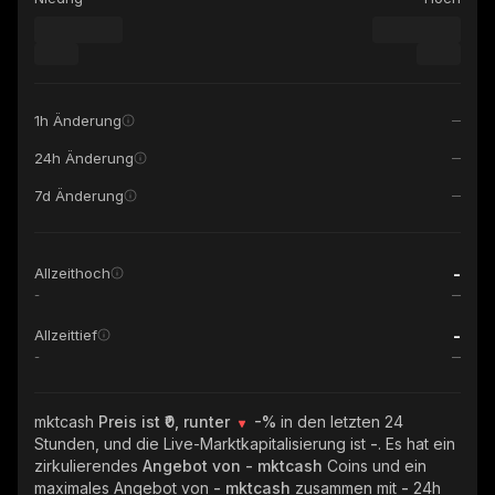
1h Änderung
24h Änderung
7d Änderung
-
Allzeithoch
-
-
Allzeittief
-
mktcash
Preis ist ₹0, runter
-%
in den letzten 24
Stunden, und die Live-Marktkapitalisierung ist
-
. Es hat ein
zirkulierendes
Angebot von
- mktcash
Coins und ein
maximales Angebot von
- mktcash
zusammen mit
-
24h