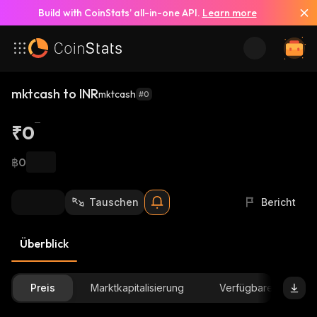
Build with CoinStats’ all-in-one API.
Learn more
mktcash to INR
mktcash
#0
₹0
฿0
Tauschen
Bericht
Überblick
Preis
Marktkapitalisierung
Verfügbare Menge