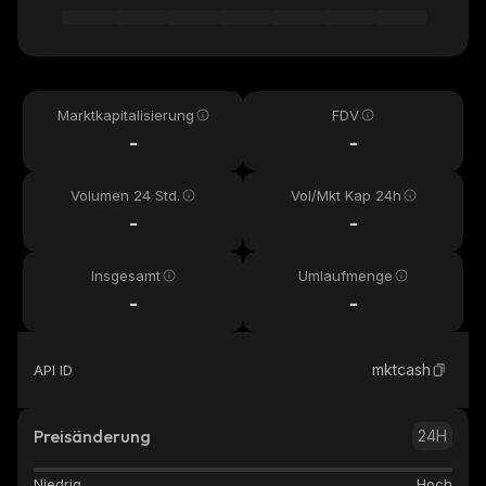
Marktkapitalisierung
FDV
-
-
Volumen 24 Std.
Vol/Mkt Kap 24h
-
-
Insgesamt
Umlaufmenge
-
-
mktcash
API ID
Preisänderung
24H
Niedrig
Hoch