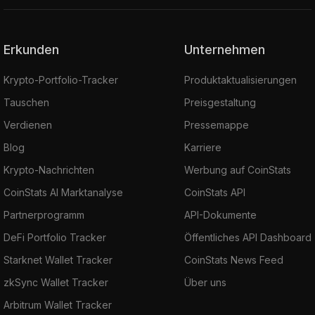
Erkunden
Unternehmen
Krypto-Portfolio-Tracker
Produktaktualisierungen
Tauschen
Preisgestaltung
Verdienen
Pressemappe
Blog
Karriere
Krypto-Nachrichten
Werbung auf CoinStats
CoinStats AI Marktanalyse
CoinStats API
Partnerprogramm
API-Dokumente
DeFi Portfolio Tracker
Öffentliches API Dashboard
Starknet Wallet Tracker
CoinStats News Feed
zkSync Wallet Tracker
Über uns
Arbitrum Wallet Tracker