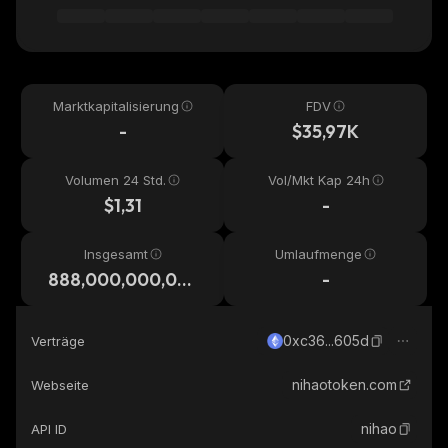
Marktkapitalisierung
FDV
-
$35,97K
Volumen 24 Std.
Vol/Mkt Kap 24h
$1,31
-
Insgesamt
Umlaufmenge
888,000,000,00
-
0,000
0xc36...605d
Verträge
nihaotoken.com
Webseite
nihao
API ID