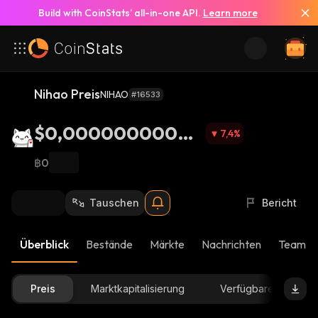
Build with CoinStats’ all-in-one API.
Learn more
Nihao Preis
NIHAO
#16533
$0,00000000004
7,4
%
05
฿0
Tauschen
Bericht
Überblick
Bestände
Märkte
Nachrichten
Team-U
Preis
Marktkapitalisierung
Verfügbare Menge