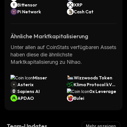
Bittensor
XRP
Pi Network
Cash Cat
Ähnliche Marktkapitalisierung
Unter allen auf CoinStats verfügbaren Assets
haben diese die ähnlichste
Marktkapitalisierung zu Nihao.
Misser
Wizzwoods Token
Asterix
Klima Protocol kVC
Sapiens AI
M
0x Leverage
APDAO
Bulei
Team-Updates
Mehr anzeigen