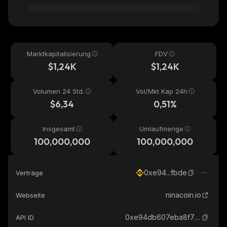
Marktkapitalisierung
FDV
$1,24K
$1,24K
Volumen 24 Std.
Vol/Mkt Kap 24h
$6,34
0,51%
Insgesamt
Umlaufmenge
100,000,000
100,000,000
0xe94...fbde
Verträge
ninacoin.io
Webseite
0xe94db607eba8f76a377d9bcc327c9856ed90fbde_binance_smart
API ID