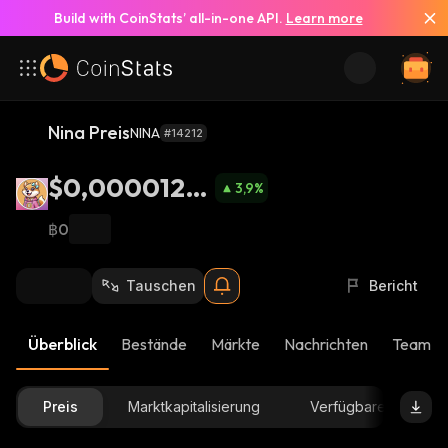
Build with CoinStats’ all-in-one API.
Learn more
Nina Preis
NINA
#14212
$0,0000124
3,9
%
4
฿0
Tauschen
Bericht
Überblick
Bestände
Märkte
Nachrichten
Team-U
Preis
Marktkapitalisierung
Verfügbare Menge