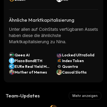
Ähnliche Marktkapitalisierung
Unter allen auf CoinStats verfügbaren Assets
haben diese die ähnlichste
Marktkapitalisierung zu Nina.
Qeea AI
Locked UltraSolid
Plaza BondETH
Index Token
EURe Real Yield Mor
Quantra
pho Vault
Mother of Memes
Casual Sloths
Team-Updates
Mehr anzeigen