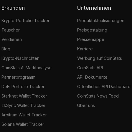
Erkunden
Unternehmen
Krypto-Portfolio-Tracker
Produktaktualisierungen
Tauschen
Preisgestaltung
Verdienen
Pressemappe
Blog
Karriere
Krypto-Nachrichten
Werbung auf CoinStats
CoinStats AI Marktanalyse
CoinStats API
Partnerprogramm
API-Dokumente
DeFi Portfolio Tracker
Öffentliches API Dashboard
Starknet Wallet Tracker
CoinStats News Feed
zkSync Wallet Tracker
Über uns
Arbitrum Wallet Tracker
Solana Wallet Tracker