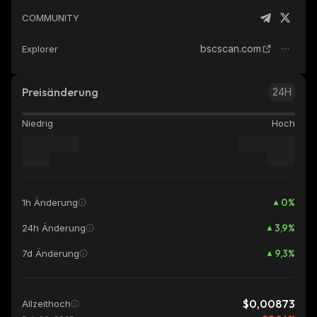
COMMUNITY
bscscan.com
Explorer
Preisänderung
24H
Niedrig
Hoch
0
%
1h Änderung
3,9
%
24h Änderung
9,3
%
7d Änderung
$0,00873
Allzeithoch