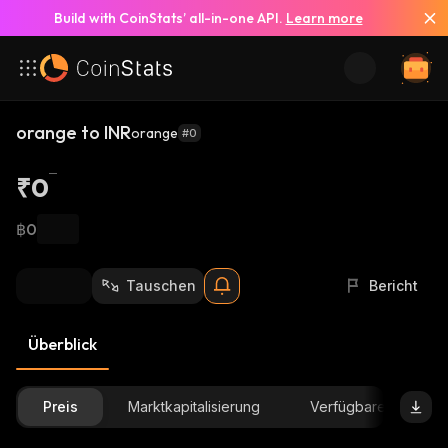
Build with CoinStats’ all-in-one API.
Learn more
orange to INR
orange
#0
₹0
฿0
Tauschen
Bericht
Überblick
Preis
Marktkapitalisierung
Verfügbare Menge