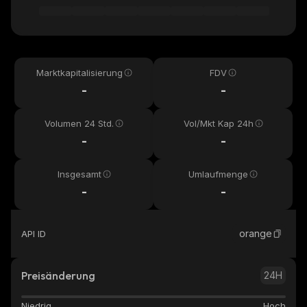
Marktkapitalisierung
FDV
-
-
Volumen 24 Std.
Vol/Mkt Kap 24h
-
-
Insgesamt
Umlaufmenge
-
-
orange
API ID
Preisänderung
24H
Niedrig
Hoch