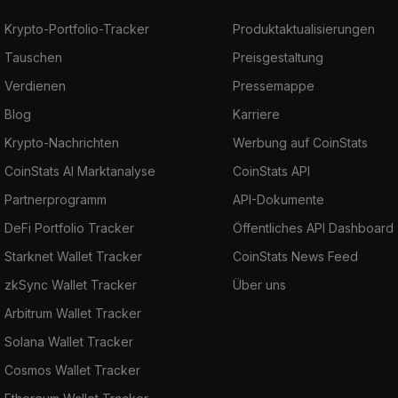
Krypto-Portfolio-Tracker
Produktaktualisierungen
Tauschen
Preisgestaltung
Verdienen
Pressemappe
Blog
Karriere
Krypto-Nachrichten
Werbung auf CoinStats
CoinStats AI Marktanalyse
CoinStats API
Partnerprogramm
API-Dokumente
DeFi Portfolio Tracker
Öffentliches API Dashboard
Starknet Wallet Tracker
CoinStats News Feed
zkSync Wallet Tracker
Über uns
Arbitrum Wallet Tracker
Solana Wallet Tracker
Cosmos Wallet Tracker