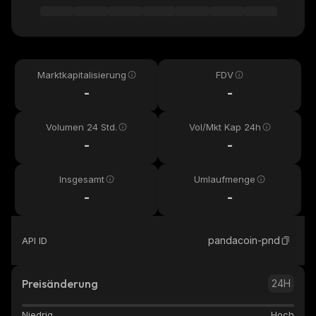
Marktkapitalisierung
FDV
-
-
Volumen 24 Std.
Vol/Mkt Kap 24h
-
-
Insgesamt
Umlaufmenge
-
-
pandacoin-pnd
API ID
Preisänderung
24H
Niedrig
Hoch