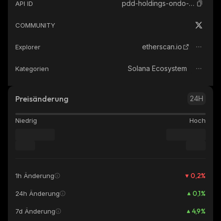
pdd-holdings-ondo-tokenized
API ID
COMMUNITY
etherscan.io
Explorer
Solana Ecosystem
Kategorien
Preisänderung
24H
Niedrig
Hoch
0,2
%
1h Änderung
0,1
%
24h Änderung
4,9
%
7d Änderung