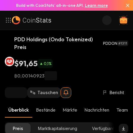
Build with CoinStats’ all-in-one API.
Learn more
PDD Holdings (Ondo Tokenized)
PDDON
#1311
Preis
$91,65
0,1
%
฿0,00140923
Tauschen
Bericht
Überblick
Bestände
Märkte
Nachrichten
Team-U
Preis
Marktkapitalisierung
Verfügbare Menge