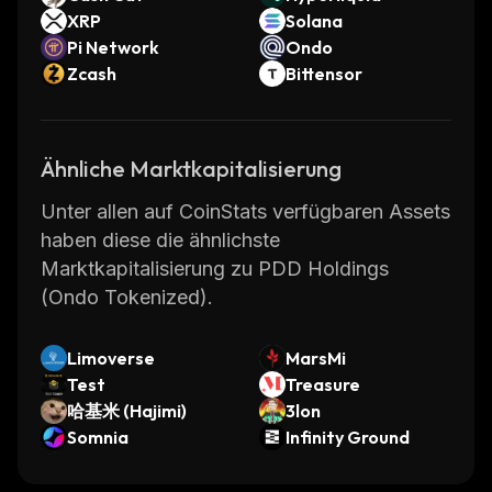
XRP
Solana
Pi Network
Ondo
Zcash
Bittensor
Ähnliche Marktkapitalisierung
Unter allen auf CoinStats verfügbaren Assets
haben diese die ähnlichste
Marktkapitalisierung zu PDD Holdings
(Ondo Tokenized).
Limoverse
MarsMi
Test
Treasure
哈基米 (Hajimi)
3lon
Somnia
Infinity Ground