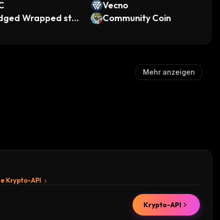
C
Vecno
idged Wrapped stE
Community Coin
(Manta Pacific)
Mehr anzeigen
te Krypto-API
Krypto-API