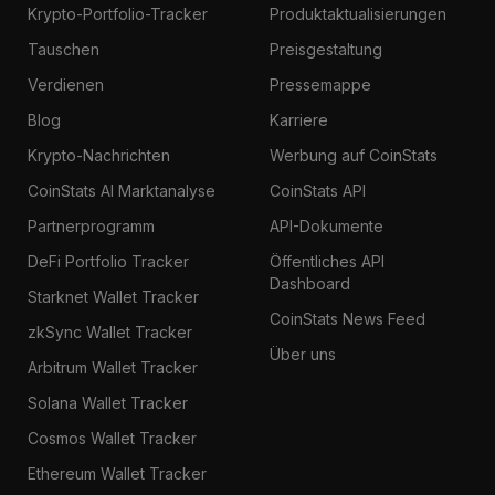
Krypto-Portfolio-Tracker
Produktaktualisierungen
Tauschen
Preisgestaltung
Verdienen
Pressemappe
Blog
Karriere
Krypto-Nachrichten
Werbung auf CoinStats
CoinStats AI Marktanalyse
CoinStats API
Partnerprogramm
API-Dokumente
DeFi Portfolio Tracker
Öffentliches API
Dashboard
Starknet Wallet Tracker
CoinStats News Feed
zkSync Wallet Tracker
Über uns
Arbitrum Wallet Tracker
Solana Wallet Tracker
Cosmos Wallet Tracker
Ethereum Wallet Tracker