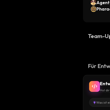
Agent
Phara
Team-U
Für Entw
Entw
Hol di
Was ist e