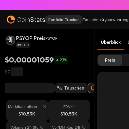
Portfolio-Tracker
Tauschen
Kryptowährung
PSYOP Preis
PSYOP
Überblick
#11013
$0,00001059
2,1
%
Preis
฿0
Tauschen
Marktkapitalisieru
FDV
ng
$10,53K
$10,53K
Volumen 24 Std.
Vol/Mkt Kap 24h