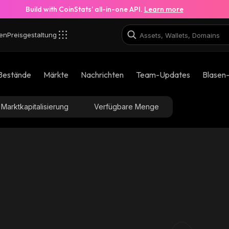
Build with CoinStats’ all-in-one API.
Learn more
en
Preisgestaltung
Bestände
Märkte
Nachrichten
Team-Updates
Blasen
Marktkapitalisierung
Verfügbare Menge