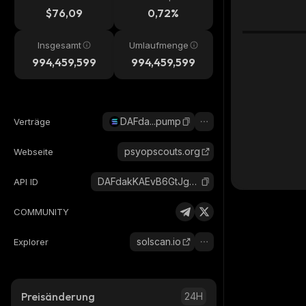
$76,09
0,72%
Insgesamt
Umlaufmenge
994,459,599
994,459,599
DAFda...pump
Verträge
psyopscouts.org
Webseite
DAFdakKAEvB6GtJgnDk1LC1QK4gQrtTK3eKUZtAJpump_solana
API ID
COMMUNITY
solscan.io
Explorer
Preisänderung
24H