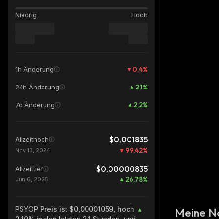
Niedrig
Hoch
0,4
%
1h Änderung
2,1
%
24h Änderung
2,2
%
7d Änderung
$0,001835
Allzeithoch
99,42
%
Nov 13, 2024
$0,00000835
Allzeittief
26,78
%
Jun 6, 2026
PSYOP
Preis ist $0,00001059, hoch
Meine N
2.10%
in den letzten 24 Stunden, und