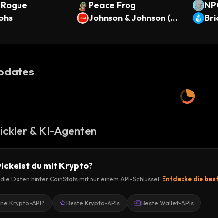
 Rogue
Peace Frog
NP
ohs
Johnson & Johnson (O
Br
ndo Tokenized Stock)
TH 
pdates
ickler & KI-Agenten
ickelst du mit Krypto?
r die Daten hinter CoinStats mit nur einem API-Schlüssel.
Entdecke die bes
ine Krypto-API?
Beste Krypto-APIs
Beste Wallet-APIs