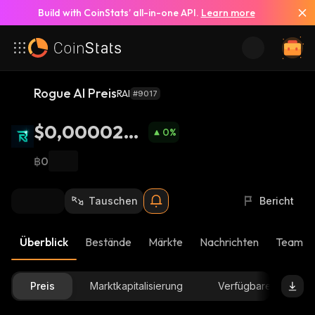
Build with CoinStats’ all-in-one API.
Learn more
Rogue AI Preis
RAI
#9017
$0,0000277
0
%
9
฿0
Tauschen
Bericht
Überblick
Bestände
Märkte
Nachrichten
Team-U
Preis
Marktkapitalisierung
Verfügbare Menge