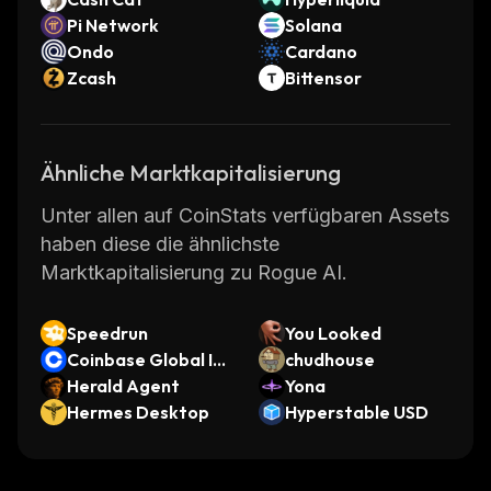
Pi Network
Solana
Ondo
Cardano
Zcash
Bittensor
Ähnliche Marktkapitalisierung
Unter allen auf CoinStats verfügbaren Assets
haben diese die ähnlichste
Marktkapitalisierung zu Rogue AI.
Speedrun
You Looked
Coinbase Global Inc
chudhouse
ST0x
Herald Agent
Yona
Hermes Desktop
Hyperstable USD