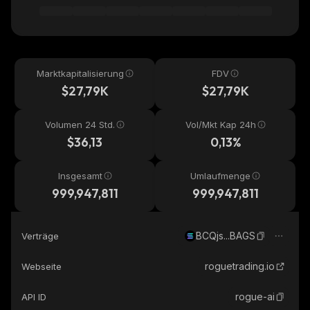
Marktkapitalisierung
FDV
$27,79K
$27,79K
Volumen 24 Std.
Vol/Mkt Kap 24h
$36,13
0,13%
Insgesamt
Umlaufmenge
999,947,811
999,947,811
BCQjs...BAGS
Verträge
roguetrading.io
Webseite
rogue-ai
API ID