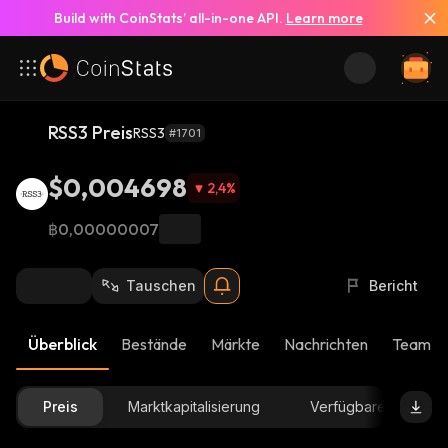
Build with CoinStats’ all-in-one API.
Learn more
RSS3 Preis
RSS3
#1701
$0,004698
2,4
%
฿0,00000007
Tauschen
Bericht
Überblick
Bestände
Märkte
Nachrichten
Team-U
Preis
Marktkapitalisierung
Verfügbare Menge