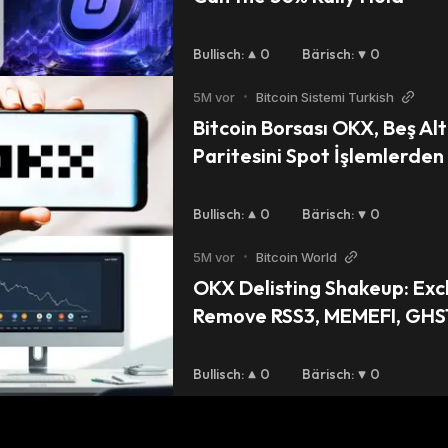
Bullisch
:
0
Bärisch
:
0
5M vor
•
Bitcoin Sistemi Turkish
Bitcoin Borsası OKX, Beş Alt
Paritesini Spot İşlemlerden 
Açıkladı! İşte Detaylar
Bullisch
:
0
Bärisch
:
0
5M vor
•
Bitcoin World
OKX Delisting Shakeup: Exc
Remove RSS3, MEMEFI, GHST,
SWEAT in March
Bullisch
:
0
Bärisch
:
0