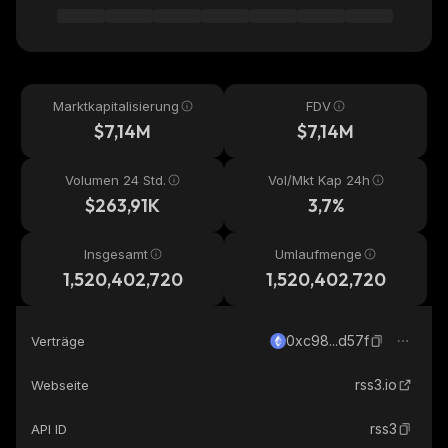
Marktkapitalisierung
FDV
$7,14M
$7,14M
Volumen 24 Std.
Vol/Mkt Kap 24h
$263,91K
3,7%
Insgesamt
Umlaufmenge
1,520,402,720
1,520,402,720
0xc98...d57f
Verträge
rss3.io
Webseite
rss3
API ID