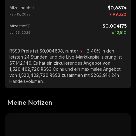
$0,6874
Allzeithoch
99,32
%
Feb 15, 2022
$0,004175
Allzeittief
12,51
%
Jul 25, 2026
RSS3
Preis ist $0,004698, runter
-2.40%
in den
letzten 24 Stunden, und die Live-Marktkapitalisierung ist
$7.142.140
. Es hat ein zirkulierendes
Angebot von
1,520,402,720 RSS3
Coins und ein maximales Angebot
von
1,520,402,720 RSS3
zusammen mit
$263,91K
24h
Handelsvolumen.
Meine Notizen