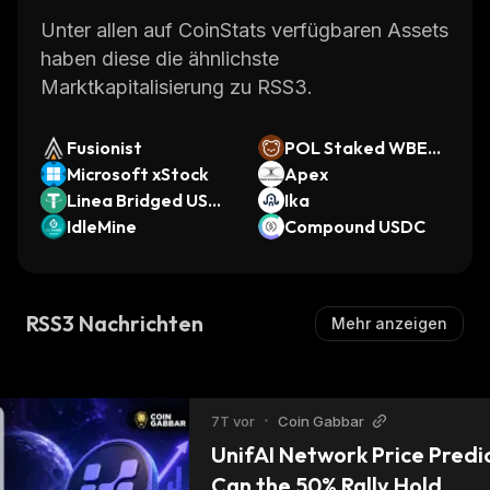
Unter allen auf CoinStats verfügbaren Assets
haben diese die ähnlichste
Marktkapitalisierung zu RSS3.
Fusionist
POL Staked WBER
Microsoft xStock
A
Apex
Linea Bridged USD
Ika
T (Linea)
IdleMine
Compound USDC
RSS3 Nachrichten
Mehr anzeigen
7T vor
•
Coin Gabbar
UnifAI Network Price Predic
Can the 50% Rally Hold