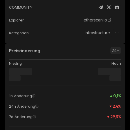
COMMUNITY
etherscan.io
Explorer
Infrastructure
Kategorien
Preisänderung
24H
Niedrig
Hoch
0,1
%
1h Änderung
2,4
%
24h Änderung
29,3
%
7d Änderung