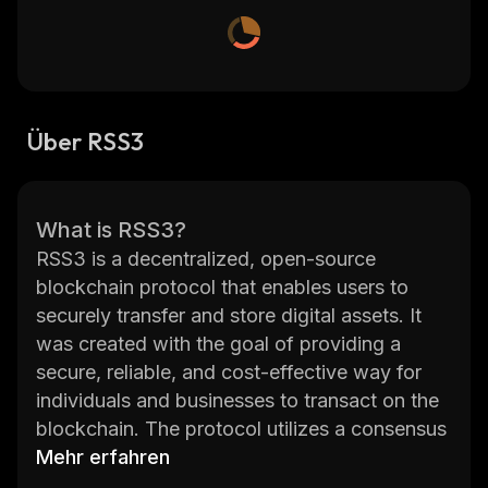
Über RSS3
What is RSS3?
RSS3 is a decentralized, open-source
blockchain protocol that enables users to
securely transfer and store digital assets. It
was created with the goal of providing a
secure, reliable, and cost-effective way for
individuals and businesses to transact on the
blockchain. The protocol utilizes a consensus
mechanism called Proof of Stake (PoS) which
Mehr erfahren
allows users to stake their coins in order to