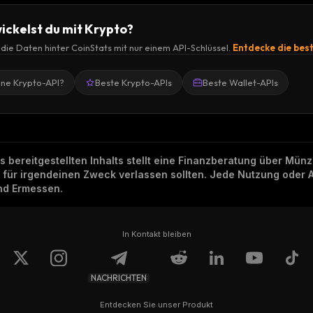
ickelst du mit Krypto?
r die Daten hinter CoinStats mit nur einem API-Schlüssel.
Entdecke die bes
ine Krypto-API?
Beste Krypto-APIs
Beste Wallet-APIs
ns bereitgestellten Inhalts stellt eine Finanzberatung über Mü
h für irgendeinen Zweck verlassen sollten. Jede Nutzung oder 
und Ermessen.
In Kontakt bleiben
NACHRICHTEN
Entdecken Sie unser Produkt