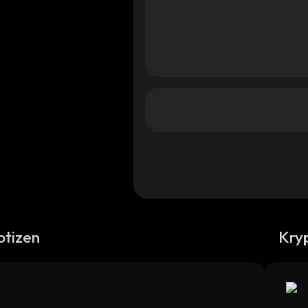
otizen
Kry