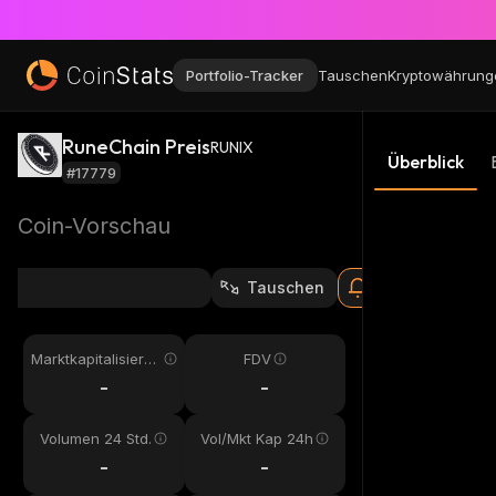
Portfolio-Tracker
Tauschen
Kryptowährung
RuneChain Preis
RUNIX
Überblick
#17779
Coin-Vorschau
Tauschen
Marktkapitalisieru
FDV
ng
-
-
Volumen 24 Std.
Vol/Mkt Kap 24h
-
-