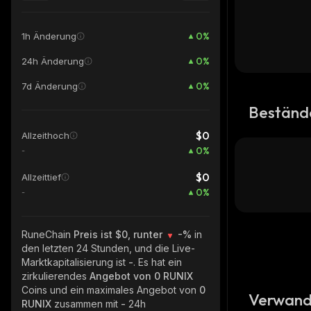
0
%
1h Änderung
0
%
24h Änderung
0
%
7d Änderung
Beständ
$0
Allzeithoch
0
%
-
$0
Allzeittief
0
%
-
RuneChain
Preis ist $0, runter
-%
in
den letzten 24 Stunden, und die Live-
Marktkapitalisierung ist
-
. Es hat ein
zirkulierendes
Angebot von
0 RUNIX
Coins und ein maximales Angebot von
0
Verwand
RUNIX
zusammen mit
-
24h