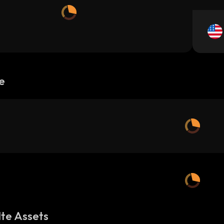
e
te Assets