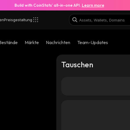
Build with CoinStats’ all-in-one API.
Learn more
en
Preisgestaltung
Bestände
Märkte
Nachrichten
Team-Updates
Tauschen