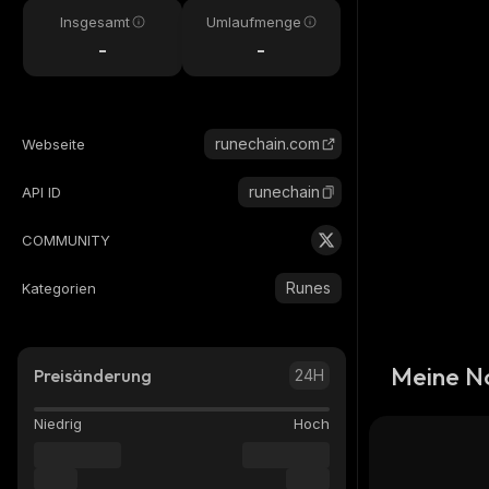
Insgesamt
Umlaufmenge
-
-
runechain.com
Webseite
runechain
API ID
COMMUNITY
Runes
Kategorien
Meine N
Preisänderung
24H
Niedrig
Hoch