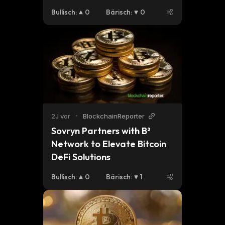
Bullisch
:
0
Bärisch
:
0
2J vor
•
BlockchainReporter
Sovryn Partners with B² 
Network to Elevate Bitcoin 
DeFi Solutions
Bullisch
:
0
Bärisch
:
1