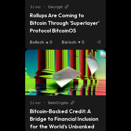
3J vor
•
Decrypt
Rollups Are Coming to 
Bitcoin Through ‘Superlayer’ 
Protocol BitcoinOS
Bullisch
:
0
Bärisch
:
0
2J vor
•
BeInCrypto
Bitcoin-Backed Credit: A 
Bridge to Financial Inclusion 
for the World’s Unbanked