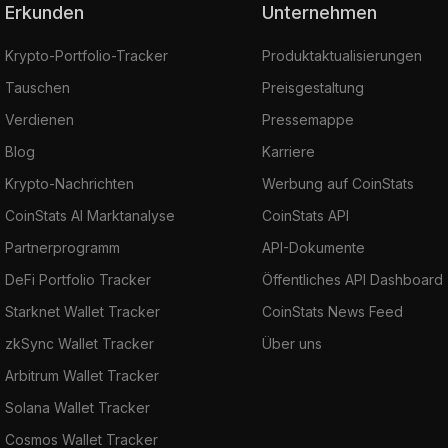
Erkunden
Unternehmen
Krypto-Portfolio-Tracker
Produktaktualisierungen
Tauschen
Preisgestaltung
Verdienen
Pressemappe
Blog
Karriere
Krypto-Nachrichten
Werbung auf CoinStats
CoinStats AI Marktanalyse
CoinStats API
Partnerprogramm
API-Dokumente
DeFi Portfolio Tracker
Öffentliches API Dashboard
Starknet Wallet Tracker
CoinStats News Feed
zkSync Wallet Tracker
Über uns
Arbitrum Wallet Tracker
Solana Wallet Tracker
Cosmos Wallet Tracker