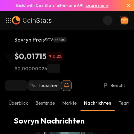
Build with CoinStats’ all-in-one API.
Learn more
Alle Nachrichten anzeigen
Sovryn Preis
SOV
#3390
$0,01715
0,2
%
฿0,00000026
Tauschen
Bericht
Überblick
Bestände
Märkte
Nachrichten
Team-
Sovryn Nachrichten