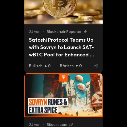
2J vor
•
BlockchainReporter
Satoshi Protocol Teams Up 
with Sovryn to Launch SAT-
wBTC Pool for Enhanced 
Liquidity
Bullisch
:
0
Bärisch
:
0
2J vor
•
Bitcoin.com