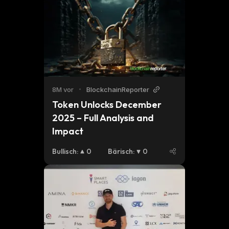
8M vor
•
BlockchainReporter
Token Unlocks December 
2025 – Full Analysis and 
Impact
Bullisch
:
0
Bärisch
:
0