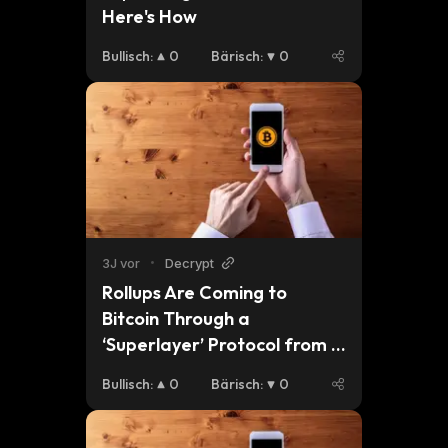
Here's How
Bullisch
:
0
Bärisch
:
0
3J vor
•
Decrypt
Rollups Are Coming to 
Bitcoin Through a 
‘Superlayer’ Protocol from 
BitcoinOS
Bullisch
:
0
Bärisch
:
0