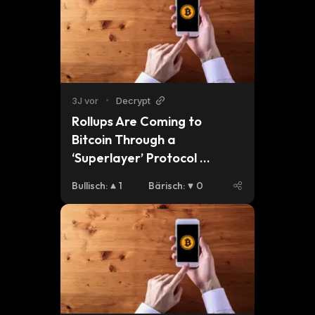
3J vor
•
Decrypt
Rollups Are Coming to 
Bitcoin Through a 
‘Superlayer’ Protocol 
BitcoinOS
Bullisch
:
1
Bärisch
:
0