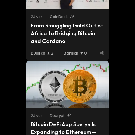
2J vor
•
CoinDesk
From Smuggling Gold Out of 
Africa to Bridging Bitcoin 
and Cardano
Bullisch
:
2
Bärisch
:
0
2J vor
•
Decrypt
Bitcoin DeFi App Sovryn Is 
Expanding to Ethereum—