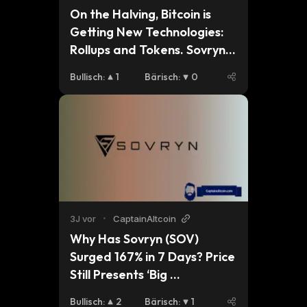
On the Halving, Bitcoin is 
Getting New Technologies: 
Rollups and Tokens. Sovryn’s 
New Initiative is How to Get 
Bullisch
:
1
Bärisch
:
0
In Early
3J vor
•
CaptainAltcoin
Why Has Sovryn (SOV) 
Surged 167% in 7 Days? Price 
Still Presents ‘Big 
Opportunity’ for Bulls
Bullisch
:
2
Bärisch
:
1