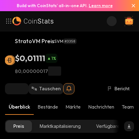
Build with CoinStats’ all-in-one API.
Learn more
StratoVM Preis
SVM
#3358
$0,01111
1
%
฿0,00000017
Tauschen
Bericht
Überblick
Bestände
Märkte
Nachrichten
Team-U
Preis
Marktkapitalisierung
Verfügbare Menge