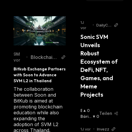
1J
•
DailyCoi
vor
n
Sonic SVM 
Unveils 
Robust 
9M
BlockchainR
•
vor
Ecosystem of 
eporter
DeFi, NFT, 
Bitkub Exchange Partners 
with Soon to Advance 
Games, and 
SVM L2 in Thailand
Meme 
The collaboration
Projects
between Soon and
BitKub is aimed at
promoting blockchain
B
0
education while also
Teilen
U
Bäris
0
expanding the
Ll
Ch
:
adoption of SVM L2
I
1J vor
•
Invezz
across Thailand.