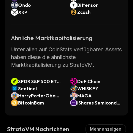
Ondo
Bittensor
XRP
Zcash
Ähnliche Marktkapitalisierung
Unter allen auf CoinStats verfügbaren Assets
haben diese die ähnlichste
Marktkapitalisierung zu StratoVM.
SPDR S&P 500 ETF
DeFiChain
Trust • Robinhood T
Sentinel
WHISKEY
oken
HarryPotterObama
MAGA
Sonic10Inu
BitcoinBam
iShares Semiconduc
tor ETF (Ondo Toke
nized)
StratoVM Nachrichten
Mehr anzeigen