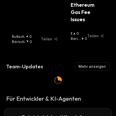
Ethereum 
Gas Fee 
Issues
B
0
Teilen
Bullisch
:
0
U
Bäris
0
Teilen
Bärisch
:
0
Ll
Ch
:
I
S
C
H
Team-Updates
Mehr anzeigen
:
Für Entwickler & KI-Agenten