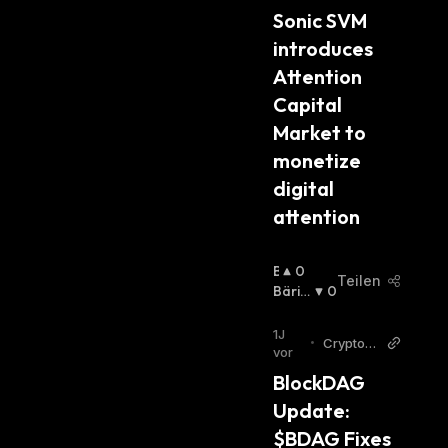
S
Sonic SVM 
C
introduces 
H
:
Attention 
Capital 
Market to 
monetize 
digital 
attention
B
0
Teilen
U
Bäris
0
Ll
Ch
:
I
1J
•
CryptoD
S
vor
aily
C
BlockDAG 
H
Update: 
:
$BDAG Fixes 