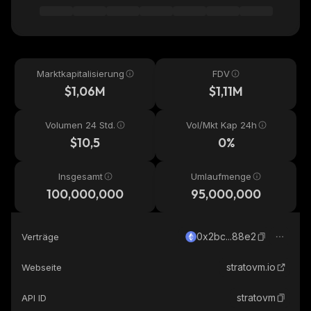
Marktkapitalisierung
FDV
$1,06M
$1,11M
Volumen 24 Std.
Vol/Mkt Kap 24h
$10,5
0%
Insgesamt
Umlaufmenge
100,000,000
95,000,000
0x2bc...88e2
Verträge
stratovm.io
Webseite
stratovm
API ID