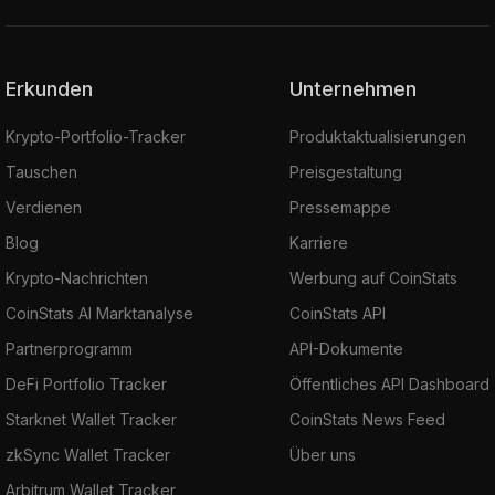
Erkunden
Unternehmen
Krypto-Portfolio-Tracker
Produktaktualisierungen
Tauschen
Preisgestaltung
Verdienen
Pressemappe
Blog
Karriere
Krypto-Nachrichten
Werbung auf CoinStats
CoinStats AI Marktanalyse
CoinStats API
Partnerprogramm
API-Dokumente
DeFi Portfolio Tracker
Öffentliches API Dashboard
Starknet Wallet Tracker
CoinStats News Feed
zkSync Wallet Tracker
Über uns
Arbitrum Wallet Tracker