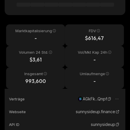
Marktkapitalisierung
FDV
-
$616,47
Volumen 24 Std.
Vol/Mkt Kap 24h
$3,61
-
Insgesamt
Umlaufmenge
993,600
-
AGkFk...Qnpf
Verträge
sunnysideup.finance
Webseite
sunnysideup
API ID