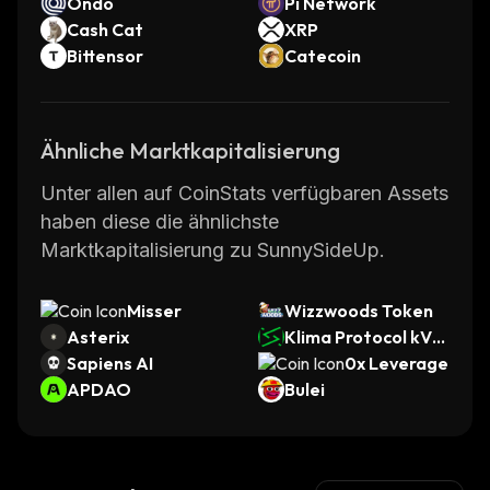
Ondo
Pi Network
Cash Cat
XRP
Bittensor
Catecoin
Ähnliche Marktkapitalisierung
Unter allen auf CoinStats verfügbaren Assets
haben diese die ähnlichste
Marktkapitalisierung zu SunnySideUp.
Misser
Wizzwoods Token
Asterix
Klima Protocol kVC
Sapiens AI
M
0x Leverage
APDAO
Bulei