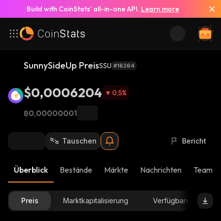
Build with CoinStats’ all-in-one API.
Learn more
SunnySideUp Preis
SSU
#16264
$0,0006204
0,5
%
฿0,00000001
Tauschen
Bericht
Überblick
Bestände
Märkte
Nachrichten
Team-U
Preis
Marktkapitalisierung
Verfügbare Menge