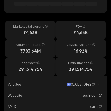
Marktkapitalisierung
FDV
₹4,63B
₹4,63B
Volumen 24 Std.
Vol/Mkt Kap 24h
₹783,64M
16,92%
Insgesamt
Umlaufmenge
291,514,754
291,514,754
0x6b3...0fe2
Verträge
sushi.com
Webseite
sushi
API ID