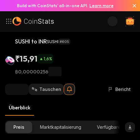
Build with CoinStats’ all-in-one API.
Learn more
SUSHI to INR
SUSHI
#605
₹15,91
1,6
%
฿0,00000256
Tauschen
Bericht
Überblick
Preis
Marktkapitalisierung
Verfügbare Menge