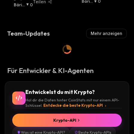
U
Bäris
0
Teilen
U
Bäris
0
Ll
Ch
:
Ll
Ch
:
I
I
S
S
C
C
H
Team-Updates
Mehr anzeigen
H
:
:
Für Entwickler & KI-Agenten
Entwickelst du mit Krypto?
Hol dir die Daten hinter CoinStats mit nur einem API-
Schlüssel.
Entdecke die beste Krypto-API
Krypto-API
Was ist eine Krypto-API?
Beste Krypto-APIs