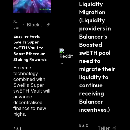
Liquidity 
Migration 
(Liquidity 
3J
Blockc
•
providers in 
vor
hainRe
Balancer’s 
Enzyme Fuels 
porter
Swell’s Super 
Boosted 
swETH Vault to 
swETH pool 
Boost Ethereum 
Staking Rewards
need to 
Enzyme
migrate their 
technology
liquidity to 
combined with
continue 
Swell's Super
swETH Vault will
receiving 
advance
Balancer 
decentralised
finance to new
incentives.)
highs.
B
0
Teilen
B
1