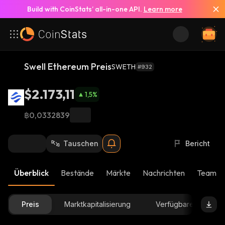
Build with CoinStats’ all-in-one API.
Learn more
Swell Ethereum Preis
SWETH
#932
$2.173,11
1,5
%
฿0,0332839
Tauschen
Bericht
Überblick
Bestände
Märkte
Nachrichten
Team-U
Preis
Marktkapitalisierung
Verfügbare Menge