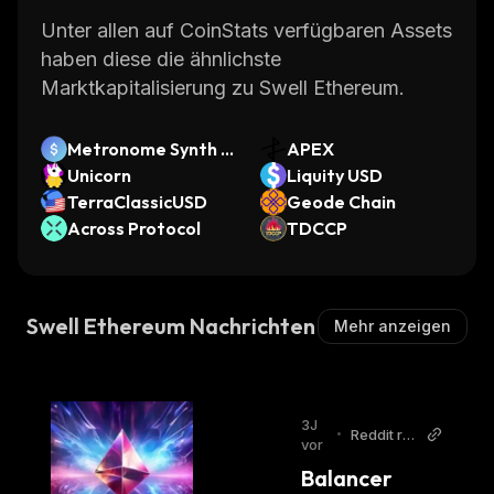
Unter allen auf CoinStats verfügbaren Assets
haben diese die ähnlichste
Marktkapitalisierung zu Swell Ethereum.
Metronome Synth U
APEX
SD
Unicorn
Liquity USD
TerraClassicUSD
Geode Chain
Across Protocol
TDCCP
Swell Ethereum Nachrichten
Mehr anzeigen
3J
•
Reddit r/e
vor
thereum
Balancer 