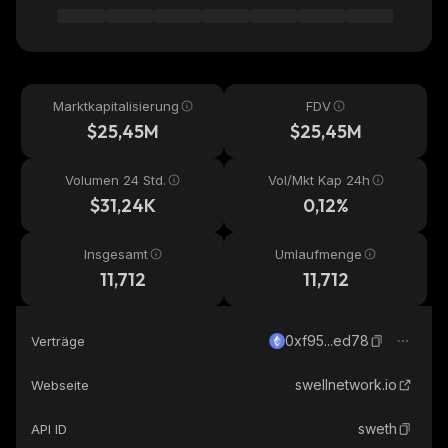
Marktkapitalisierung
FDV
$25,45M
$25,45M
Volumen 24 Std.
Vol/Mkt Kap 24h
$31,24K
0,12%
Insgesamt
Umlaufmenge
11,712
11,712
0xf95...ed78
Verträge
swellnetwork.io
Webseite
sweth
API ID