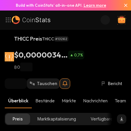
Build with CoinStats’ all-in-one API.
Learn more
THICC Preis
THICC
#13262
$0,00000349
0,7
%
5
฿0
Tauschen
Bericht
Überblick
Bestände
Märkte
Nachrichten
Team-U
Preis
Marktkapitalisierung
Verfügbare Menge