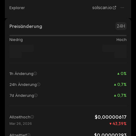
solscan.io
Explorer
Preisänderung
24H
Niedrig
Hoch
0
%
1h Änderung
0,7
%
24h Änderung
0,7
%
7d Änderung
$0,00000617
Allzeithoch
43,39
%
Mar 26, 2026
$0,00000293
Allzeittief