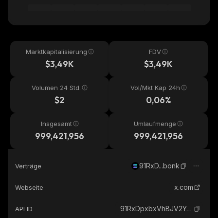
Marktkapitalisierung
FDV
$3,49K
$3,49K
Volumen 24 Std.
Vol/Mkt Kap 24h
$2
0,06%
Insgesamt
Umlaufmenge
999,421,956
999,421,956
91RxD...bonk
Verträge
x.com
Webseite
91RxDpxbxVhBJV2Yn9P4SbVBgZitjtceFxn5dDtDbonk_solana
API ID