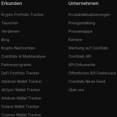
Erkunden
Unternehmen
Krypto-Portfolio-Tracker
Produktaktualisierungen
Tauschen
Preisgestaltung
Verdienen
Pressemappe
Blog
Karriere
Krypto-Nachrichten
Werbung auf CoinStats
CoinStats AI Marktanalyse
CoinStats API
Partnerprogramm
API-Dokumente
DeFi Portfolio Tracker
Öffentliches API Dashboard
Starknet Wallet Tracker
CoinStats News Feed
zkSync Wallet Tracker
Über uns
Arbitrum Wallet Tracker
Solana Wallet Tracker
Cosmos Wallet Tracker