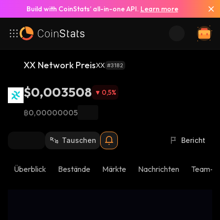
Build with CoinStats’ all-in-one API.
Learn more
XX Network Preis
XX
#3182
$0,003508
0,5
%
฿0,00000005
Tauschen
Bericht
Überblick
Bestände
Märkte
Nachrichten
Team-U