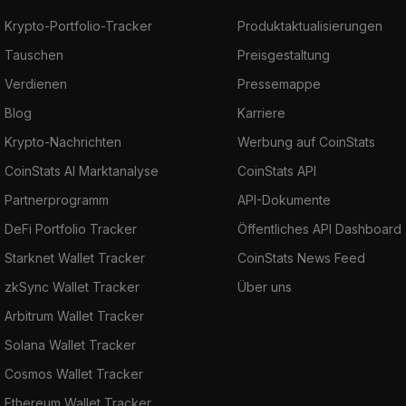
Krypto-Portfolio-Tracker
Produktaktualisierungen
Tauschen
Preisgestaltung
Verdienen
Pressemappe
Blog
Karriere
Krypto-Nachrichten
Werbung auf CoinStats
CoinStats AI Marktanalyse
CoinStats API
Partnerprogramm
API-Dokumente
DeFi Portfolio Tracker
Öffentliches API Dashboard
Starknet Wallet Tracker
CoinStats News Feed
zkSync Wallet Tracker
Über uns
Arbitrum Wallet Tracker
Solana Wallet Tracker
Cosmos Wallet Tracker
Ethereum Wallet Tracker