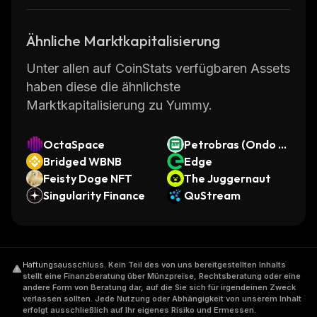
Ähnliche Marktkapitalisierung
Unter allen auf CoinStats verfügbaren Assets
haben diese die ähnlichste
Marktkapitalisierung zu Yummy.
OctaSpace
Petrobras (Ondo T
Bridged WBNB
okenized Stock)
Edge
Feisty Doge NFT
The Juggernaut
Singularity Finance
QuStream
Haftungsausschluss
.
Kein Teil des von uns bereitgestellten Inhalts
stellt eine Finanzberatung über Münzpreise, Rechtsberatung oder eine
andere Form von Beratung dar, auf die Sie sich für irgendeinen Zweck
verlassen sollten. Jede Nutzung oder Abhängigkeit von unserem Inhalt
erfolgt ausschließlich auf Ihr eigenes Risiko und Ermessen.