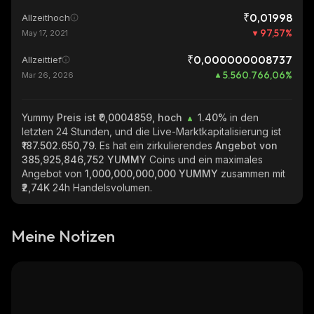
₹0,01998
Allzeithoch
97,57
%
May 17, 2021
₹0,000000008737
Allzeittief
5.560.766,06
%
Mar 26, 2026
Yummy
Preis ist ₹0,0004859, hoch
1.40%
in den
letzten 24 Stunden, und die Live-Marktkapitalisierung ist
₹187.502.650,79
. Es hat ein zirkulierendes
Angebot von
385,925,846,752 YUMMY
Coins und ein maximales
Angebot von
1,000,000,000,000 YUMMY
zusammen mit
₹2,74K
24h Handelsvolumen.
Meine Notizen