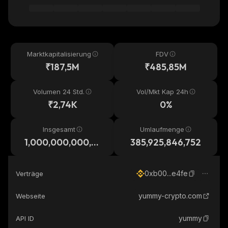
Marktkapitalisierung
FDV
₹187,5M
₹485,85M
Volumen 24 Std.
Vol/Mkt Kap 24h
₹2,74K
0%
Insgesamt
Umlaufmenge
1,000,000,000,0
385,925,846,752
00
0xb00...e4fe
Verträge
yummy-crypto.com
Webseite
yummy
API ID