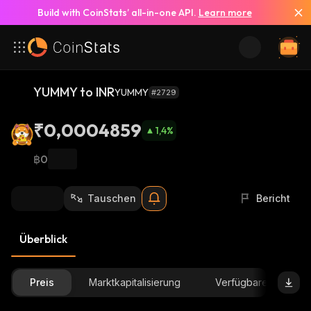
Build with CoinStats’ all-in-one API.
Learn more
YUMMY to INR
YUMMY
#2729
₹0,0004859
1,4
%
฿0
Tauschen
Bericht
Überblick
Preis
Marktkapitalisierung
Verfügbare Menge