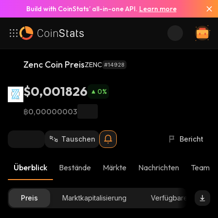
Build with CoinStats’ all-in-one API.
Learn more
Zenc Coin Preis
ZENC
#14928
$0,001826
0
%
฿0,00000003
Tauschen
Bericht
Überblick
Bestände
Märkte
Nachrichten
Team-U
Preis
Marktkapitalisierung
Verfügbare Menge