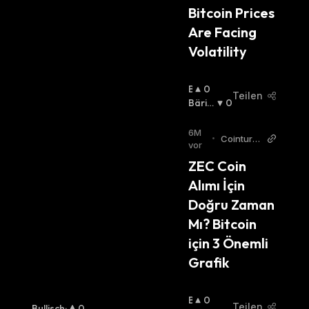
Bitcoin Prices 
Are Facing 
Volatility
B
0
Teilen
U
Bäris
0
Ll
Ch
:
I
6M
•
Cointurk
S
vor
News TR
C
ZEC Coin 
H
Alımı İçin 
:
Doğru Zaman 
Mı? Bitcoin 
için 3 Önemli 
Grafik
B
0
Teilen
Bullisch
:
0