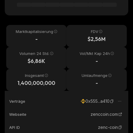
Marktkapitalisierung
FDV
-
$2,56M
Volumen 24 Std.
Vol/Mkt Kap 24h
$6,86K
-
Insgesamt
Umlaufmenge
1,400,000,000
-
0x555...a410
Verträge
zenccoin.com
Webseite
zenc-coin
API ID