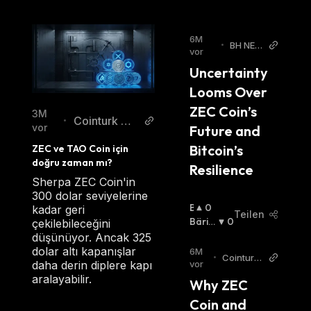
6M
•
BH NE
vor
WS
Uncertainty 
Looms Over 
ZEC Coin’s 
3M
Cointurk Ne
•
vor
Future and 
ws TR
Bitcoin’s 
ZEC ve TAO Coin için 
doğru zaman mı?
Resilience
Sherpa ZEC Coin'in
300 dolar seviyelerine
B
0
kadar geri
Teilen
U
Bäris
0
çekilebileceğini
Ll
Ch
:
düşünüyor. Ancak 325
I
dolar altı kapanışlar
6M
•
Cointurk
S
vor
daha derin diplere kapı
News EN
C
aralayabilir.
Why ZEC 
H
Coin and 
: