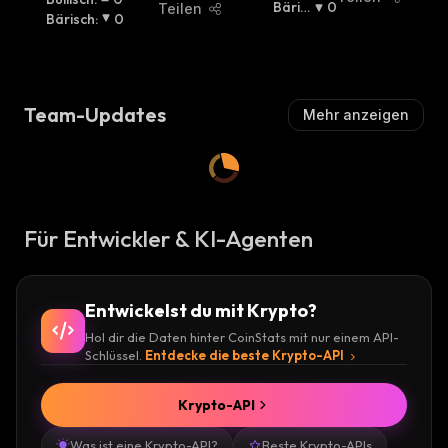
U
Bäris
0
Teilen
Bärisch
:
0
Ll
Ch
:
I
S
C
H
Team-Updates
Mehr anzeigen
:
Für Entwickler & KI-Agenten
Entwickelst du mit Krypto?
Hol dir die Daten hinter CoinStats mit nur einem API-
Schlüssel.
Entdecke die beste Krypto-API
Krypto-API
Was ist eine Krypto-API?
Beste Krypto-APIs