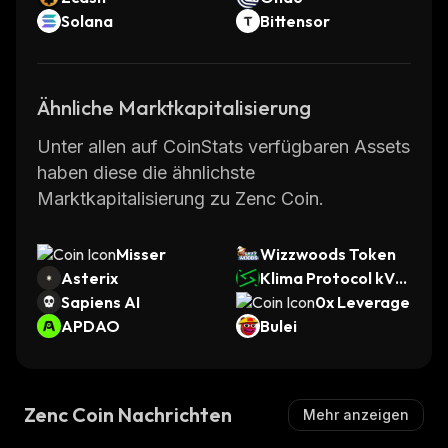
Solana
Bittensor
Ähnliche Marktkapitalisierung
Unter allen auf CoinStats verfügbaren Assets
haben diese die ähnlichste
Marktkapitalisierung zu Zenc Coin.
Misser
Wizzwoods Token
Asterix
Klima Protocol kVC
Sapiens AI
M
0x Leverage
APDAO
Bulei
Zenc Coin Nachrichten
Mehr anzeigen