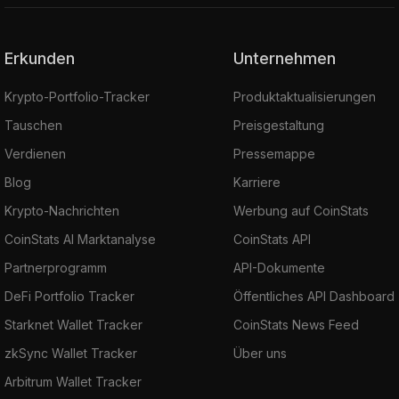
Erkunden
Unternehmen
Krypto-Portfolio-Tracker
Produktaktualisierungen
Tauschen
Preisgestaltung
Verdienen
Pressemappe
Blog
Karriere
Krypto-Nachrichten
Werbung auf CoinStats
CoinStats AI Marktanalyse
CoinStats API
Partnerprogramm
API-Dokumente
DeFi Portfolio Tracker
Öffentliches API Dashboard
Starknet Wallet Tracker
CoinStats News Feed
zkSync Wallet Tracker
Über uns
Arbitrum Wallet Tracker