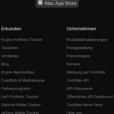
Erkunden
Unternehmen
Krypto-Portfolio-Tracker
Produktaktualisierungen
Tauschen
Preisgestaltung
Verdienen
Pressemappe
Blog
Karriere
Krypto-Nachrichten
Werbung auf CoinStats
CoinStats AI Marktanalyse
CoinStats API
Partnerprogramm
API-Dokumente
DeFi Portfolio Tracker
Öffentliches API Dashboard
Starknet Wallet Tracker
CoinStats News Feed
zkSync Wallet Tracker
Über uns