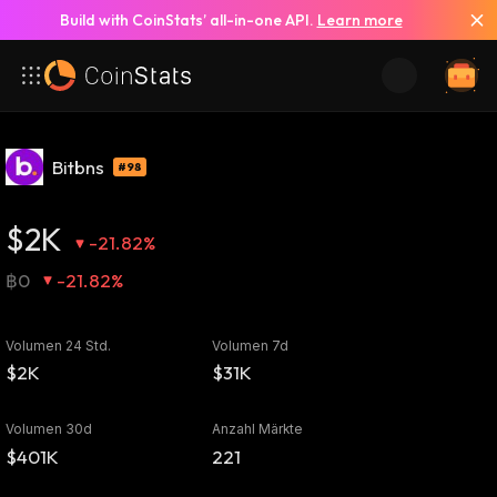
Build with CoinStats’ all-in-one API.
Learn more
Bitbns
#98
$2K
-21.82%
฿0
-21.82%
Volumen 24 Std.
Volumen 7d
$2K
$31K
Volumen 30d
Anzahl Märkte
$401K
221