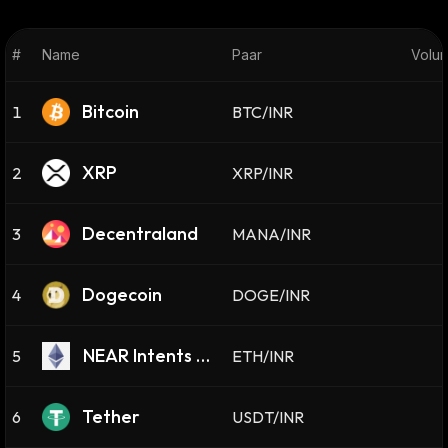
#
Name
Paar
Volum
Bitcoin
1
BTC/INR
XRP
2
XRP/INR
Decentraland
3
MANA/INR
Dogecoin
4
DOGE/INR
NEAR Intents Bri
5
ETH/INR
dged ETH
Tether
6
USDT/INR