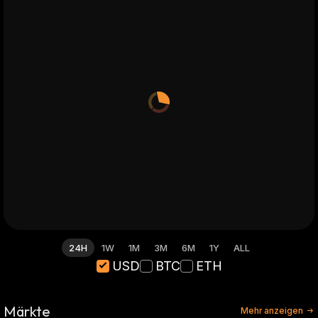
24H
1W
1M
3M
6M
1Y
ALL
USD
BTC
ETH
Märkte
Mehr anzeigen