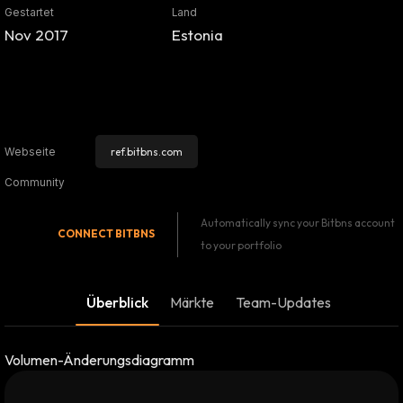
Gestartet
Land
Nov 2017
Estonia
ref.bitbns.com
Webseite
Community
Automatically sync your Bitbns account
CONNECT
BITBNS
to your portfolio
Überblick
Märkte
Team-Updates
Volumen-Änderungsdiagramm