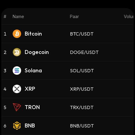
#
Name
Paar
Volum
Bitcoin
1
BTC/USDT
Dogecoin
2
DOGE/USDT
Solana
3
SOL/USDT
XRP
4
XRP/USDT
TRON
5
TRX/USDT
BNB
6
BNB/USDT