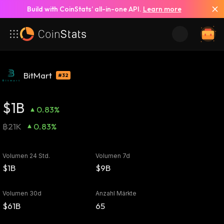
Build with CoinStats’ all-in-one API.
Learn more
BitMart
#32
$1B
0.83%
฿21K
0.83%
Volumen 24 Std.
Volumen 7d
$1B
$9B
Volumen 30d
Anzahl Märkte
$61B
65