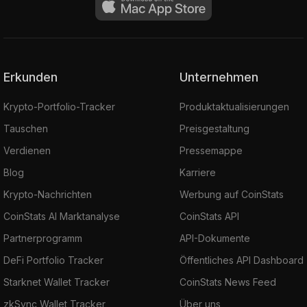
Erkunden
Unternehmen
Krypto-Portfolio-Tracker
Produktaktualisierungen
Tauschen
Preisgestaltung
Verdienen
Pressemappe
Blog
Karriere
Krypto-Nachrichten
Werbung auf CoinStats
CoinStats AI Marktanalyse
CoinStats API
Partnerprogramm
API-Dokumente
DeFi Portfolio Tracker
Öffentliches API Dashboard
Starknet Wallet Tracker
CoinStats News Feed
zkSync Wallet Tracker
Über uns