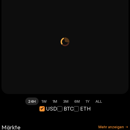
24H
1W
1M
3M
6M
1Y
ALL
USD
BTC
ETH
Märkte
Mehr anzeigen